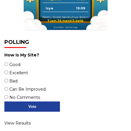
Isya
19:09
Waktu sholat berikutnya dalam:
3 jam 36 menit 10 detik
Sumber: Kemenag
POLLING
How Is My Site?
Good
Excellent
Bad
Can Be Improved
No Comments
View Results