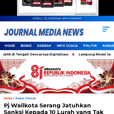
SCROLL TO CONTINUE WITH CONTENT
HOME
BISNIS
DAERAH
INFO CUACA
POLITIK
KABAR
 di Tengah Gencarnya Digitalisasi
Lampung Resmi Jadi Tua
/
Home
Kabar Daerah
Pj Walikota Serang Jatuhkan
Sanksi Kepada 10 Lurah yang Tak