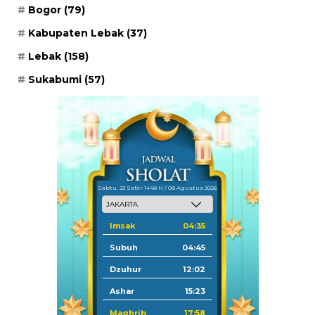
Bogor
(79)
Kabupaten Lebak
(37)
Lebak
(158)
Sukabumi
(57)
Sabtu, 23 Safar 1448 H / 08 Agustus 2026
Imsak
04:35
Subuh
04:45
Dzuhur
12:02
Ashar
15:23
Maghrib
17:58