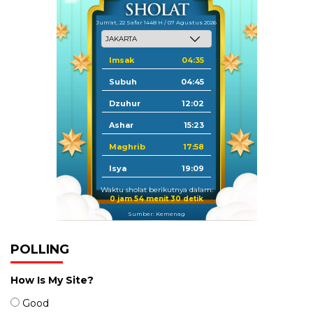
Jum'at, 22 Safar 1448 H / 07 Agustus 2026
Imsak
04:35
Subuh
04:45
Dzuhur
12:02
Ashar
15:23
Maghrib
17:58
Isya
19:09
Waktu sholat berikutnya dalam:
0 jam 54 menit 29 detik
Sumber: Kemenag
POLLING
How Is My Site?
Good