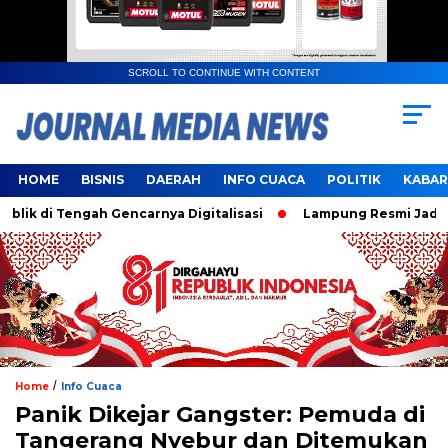
SCROLL TO CONTINUE WITH CONTENT
HOME
BISNIS
DAERAH
INFO CUACA
POLITIK
KABAR
di Tengah Gencarnya Digitalisasi
Lampung Resmi Jadi Tuan
/
Home
Info Cuaca
Panik Dikejar Gangster: Pemuda di
Tangerang Nyebur dan Ditemukan