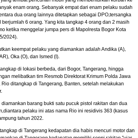
sebanyak enam orang. Sebanyak empat dari enam pelaku sudah
entara dua orang lainnya ditetapkan sebagai DPO,tersangka
tal berjumlah 6 orang. Yang kita tangkap 4 orang dan 2 masih
mo ketika menggelar jumpa pers di Mapolresta Bogor Kota
5/2024).
kan keempat pelaku yang diamankan adalah Andika (A),
AR), Oka (O), dan Ismed (I).
angkap di lokasi berbeda, dari Bogor, Tangerang, hingga
gan melibatkan tim Resmob Direktorat Krimum Polda Jawa
a Rio ditangkap di Tangerang, Banten, setelah melakukan
.
 diamankan barang bukti satu pucuk pistol rakitan dan dua
n,diantara pelaku ini atas nama Rio ini residivis 363 (kasus
Lampung tahun 2022.
a tangkap di Tangerang kedapatan dia habis mencuri motor dan
amankan di Tangerang kedapatan memiliki senpi rakitan,”ujar