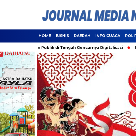
HOME
BISNIS
DAERAH
INFO CUACA
POLI
ayanan Publik di Tengah Gencarnya Digitalisasi
Lampung Re