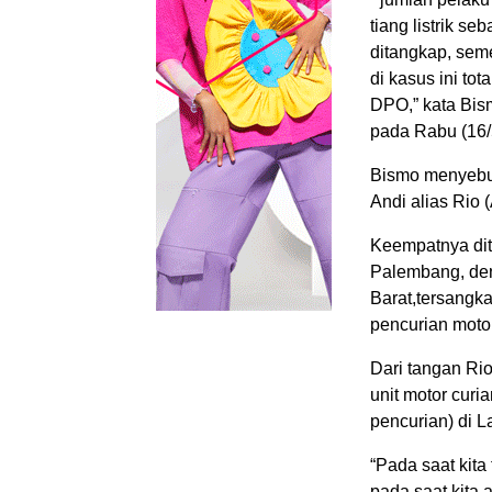
tiang listrik 
ditangkap, sem
di kasus ini to
DPO,” kata Bis
pada Rabu (16/
Bismo menyebut
Andi alias Rio (
Keempatnya dit
Palembang, den
Barat,tersangk
pencurian motor
Dari tangan Rio
unit motor curia
pencurian) di 
“Pada saat kit
pada saat kita 