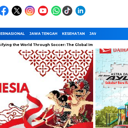
TERNASIONAL
JAWA TENGAH
KESEHATAN
JAWA TIMUR
NAS
World Through Soccer: The Global Impact of the World Cup
Ra