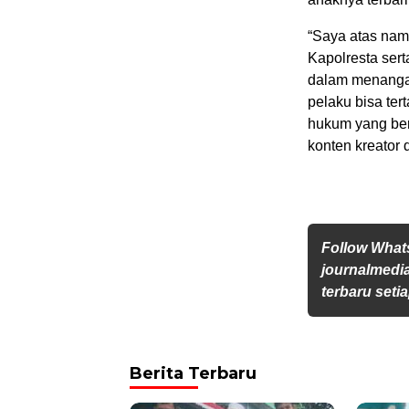
“Saya atas nam
Kapolresta sert
dalam menangan
pelaku bisa ter
hukum yang ber
konten kreator
Follow Wha
journalmedi
terbaru setia
Berita Terbaru