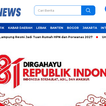
TIK
KABAR DAERAH
LEBAK
BANTEN
BOGOR
JAKARTA
IN
smi Jadi Tuan Rumah HPN dan Porwanas 2027
Unifying the 