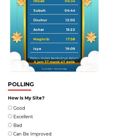
Imsak
04:34
Subuh
04:44
Dzuhur
12:02
Ashar
15:22
Maghrib
17:58
Isya
19:09
Waktu sholat berikutnya dalam:
6 jam 37 menit 45 detik
Sumber: Kemenag
POLLING
How Is My Site?
Good
Excellent
Bad
Can Be Improved