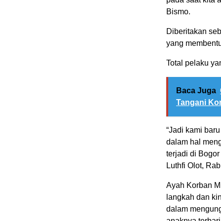
Bismo.
Diberitakan se
yang membenturk
Total pelaku y
Baca Juga
Tangani Kor
“Jadi kami baru
dalam hal meng
terjadi di Bogo
Luthfi Olot, Rab
Ayah Korban MH
langkah dan kin
dalam mengung
anaknya terbari