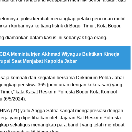
belumnya, polisi kembali menangkap pelaku pencurian mobil
an korbannya ke tiang listrik di Bogor Timur, Kota Bogor.
ang diamankan dalam kasus ini sebanyak tiga orang.
CBA Meminta Irjen Akhmad Wiyagus Buktikan Kinerja
upsi Saat Menjabat Kapolda Jabar
 saja kembali dari kegiatan bersama Dirkrimum Polda Jabar
ungkap peristiwa 365 (pencurian dengan kekerasan) yang
r Timur,” kata Kasat Reskrim Polresta Bogor Kota Kompol
u (6/5/2024).
NA (21) yaitu Angga Satria sangat mengapresiasi dengan
erja yang diperlihatkan oleh Jajaran Sat Reskrim Polresta
kap sekaligus menangkap para bandit yang telah membuat
ng di rumah sakit hingga kini.