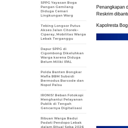
SPPG Yayasan Boga
Penangkapan di
Pangan Gemilang
Diduga Cemari
Reskrim dibant
Lingkungan Warg
Kapolresta Bo
Tebing Longsor Putus
Akses Jalan Citorek–
Ciparay, Mobilitas Warga
Lebak Terganggu
Dapur SPPG di
Cigombong Dikeluhkan
Warga karena Diduga
Belum Miliki IPAL
Polda Banten Bongkar
Mafia BBM Subsidi
Bermodus Barcode dan
Nopol Palsu
IRONIS! Beban Fotokopi
Menghantui Pelayanan
Publik di Tengah
Gencarnya Digitalisasi
Ribuan Warga Badui
Padati Pendopo Lebak
dalam Ritual Seba 2026