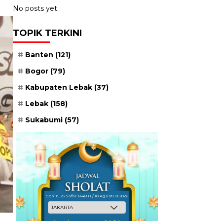
No posts yet.
TOPIK TERKINI
Banten
(121)
Bogor
(79)
Kabupaten Lebak
(37)
Lebak
(158)
Sukabumi
(57)
Senin, 25 Safar 1448 H / 10 Agustus 2026