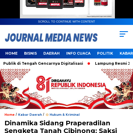
SCROLL TO CONTINUE WITH CONTENT
HOME
BISNIS
DAERAH
INFO CUACA
POLITIK
KABAR
ik di Tengah Gencarnya Digitalisasi
Lampung Resmi Jadi T
/
/
Home
Kabar Daerah
Hukum & Kriminal
Dinamika Sidang Praperadilan
Sengketa Tanah Cibinong: Saksi