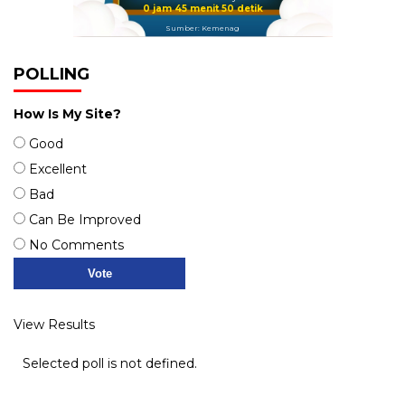
0 jam 45 menit 50 detik
Sumber: Kemenag
POLLING
How Is My Site?
Good
Excellent
Bad
Can Be Improved
No Comments
View Results
Selected poll is not defined.