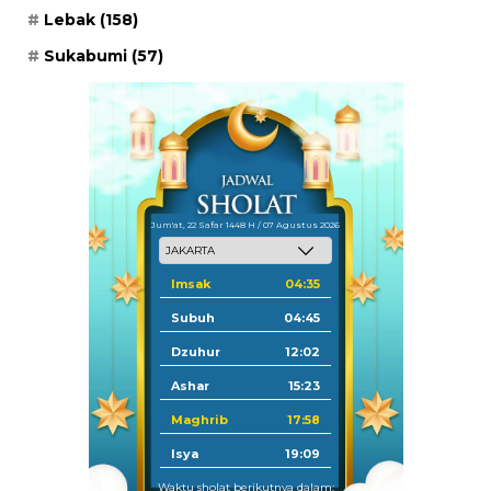
Lebak
(158)
Sukabumi
(57)
Jum'at, 22 Safar 1448 H / 07 Agustus 2026
Imsak
04:35
Subuh
04:45
Dzuhur
12:02
Ashar
15:23
Maghrib
17:58
Isya
19:09
Waktu sholat berikutnya dalam: