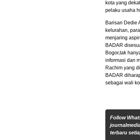
kota yang deka
pelaku usaha h
Barisan Dedie A
kelurahan, par
menjaring aspi
BADAR disesuai
Bogor,tak hany
informasi dan 
Rachim yang di
BADAR diharap
sebagai wali ko
Follow Wha
journalmedi
terbaru setia