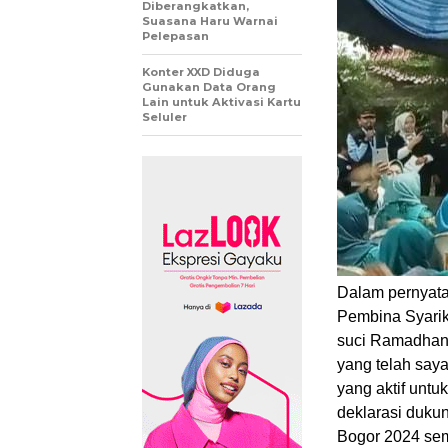
Diberangkatkan,
Suasana Haru Warnai
Pelepasan
Konter XXD Diduga
Gunakan Data Orang
Lain untuk Aktivasi Kartu
Seluler
Dalam pernyat
Pembina Syarik
suci Ramadhan i
yang telah say
yang aktif untu
deklarasi duku
Bogor 2024 se