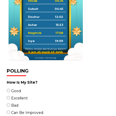
Imsak
04:35
Subuh
04:45
Dzuhur
12:02
Ashar
15:23
Maghrib
17:58
Isya
19:09
Waktu sholat berikutnya dalam:
6 jam 45 menit 38 detik
Sumber: Kemenag
POLLING
How Is My Site?
Good
Excellent
Bad
Can Be Improved