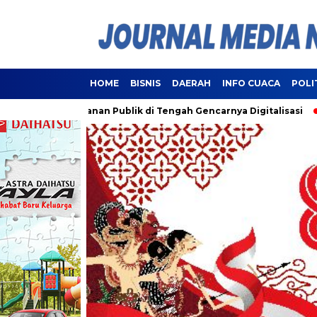
HOME
BISNIS
DAERAH
INFO CUACA
POLI
 Pelayanan Publik di Tengah Gencarnya Digitalisasi
Lampung