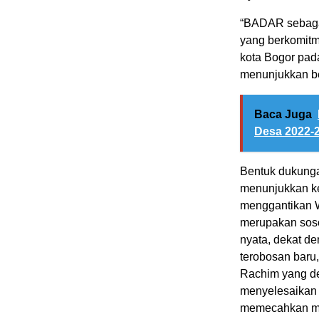
“BADAR sebagai
yang berkomitm
kota Bogor pada
menunjukkan b
Baca Juga
Desa 2022-2
Bentuk dukunga
menunjukkan k
menggantikan W
merupakan soso
nyata, dekat d
terobosan baru,
Rachim yang de
menyelesaikan 
memecahkan mas