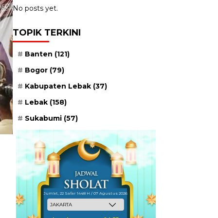
No posts yet.
TOPIK TERKINI
Banten
(121)
Bogor
(79)
Kabupaten Lebak
(37)
Lebak
(158)
Sukabumi
(57)
Jum'at, 22 Safar 1448 H / 07 Agustus 2026