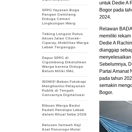
untuk Dedie A R
Bogor pada tahu
SPPG Yayasan Boga
Pangan Gemilang
2024.
Diduga Cemari
Lingkungan Warg
Relawan BADAR
Tebing Longsor Putus
memiliki rekam
Akses Jalan Citorek–
Dedie A Rachim,
Ciparay, Mobilitas Warga
Lebak Terganggu
dianggap sebag
menyelesaikan 
Dapur SPPG di
Cigombong Dikeluhkan
Sebelumnya, De
Warga karena Diduga
Partai Amanat 
Belum Miliki IPAL
pada tahun 2024
IRONIS! Beban Fotokopi
semakin mengok
Menghantui Pelayanan
Publik di Tengah
Bogor.
Gencarnya Digitalisasi
Ribuan Warga Badui
Padati Pendopo Lebak
dalam Ritual Seba 2026
Ratusan Jamaah Haji
Asal Ponorogo Mulai