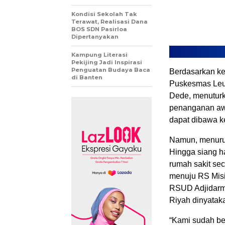
Kondisi Sekolah Tak
Terawat, Realisasi Dana
BOS SDN Pasirloa
Dipertanyakan
Kampung Literasi
Pekijing Jadi Inspirasi
Penguatan Budaya Baca
Berdasarkan ke
di Banten
Puskesmas Leu
Dede, menuturk
penanganan awa
dapat dibawa 
Namun, menurut
Hingga siang 
rumah sakit se
menuju RS Mis
RSUD Adjidarm
Riyah dinyatak
“Kami sudah be