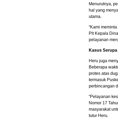
Menurutnya, pe
hal yang menya
utama.
“Kami meminta 
Plt Kepala Din
pelayanan menja
Kasus Serupa 
Heru juga menye
Beberapa wakt
protes atas dug
termasuk Puske
perbincangan di
“Pelayanan kes
Nomor 17 Tahu
masyarakat untu
tutur Heru.