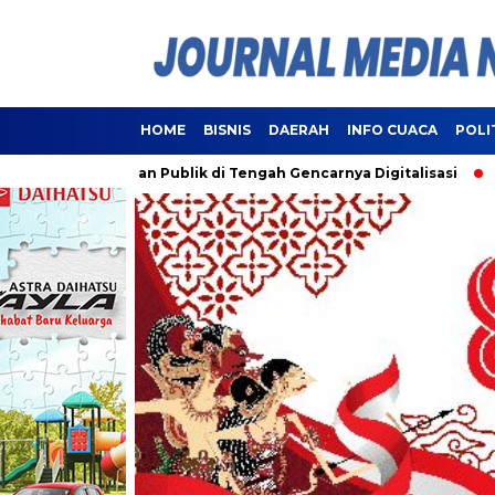
HOME
BISNIS
DAERAH
INFO CUACA
POLI
elayanan Publik di Tengah Gencarnya Digitalisasi
Lampung 