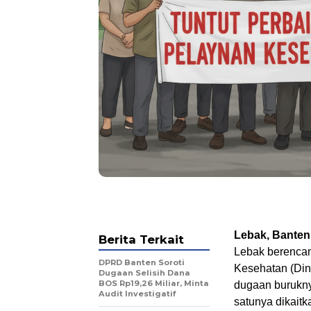
Lebak, Bante
Berita Terkait
Lebak berencan
DPRD Banten Soroti
Kesehatan (Dink
Dugaan Selisih Dana
BOS Rp19,26 Miliar, Minta
dugaan burukny
Audit Investigatif
satunya dikait