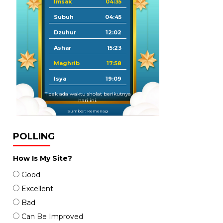
Imsak
04:35
Subuh
04:45
Dzuhur
12:02
Ashar
15:23
Maghrib
17:58
Isya
19:09
Tidak ada waktu sholat berikutnya
hari ini.
Sumber: Kemenag
POLLING
How Is My Site?
Good
Excellent
Bad
Can Be Improved