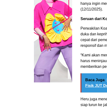
hanya ingin men
(12/11/2025).
Seruan dari Koa
Perwakilan Koa
duka dan keprih
cepat dari pem
responsif dan 
“Kami akan mem
harus meninjau
memberikan pel
Baca Juga
Fisik JUT 
Heru juga men
siap turun ke j