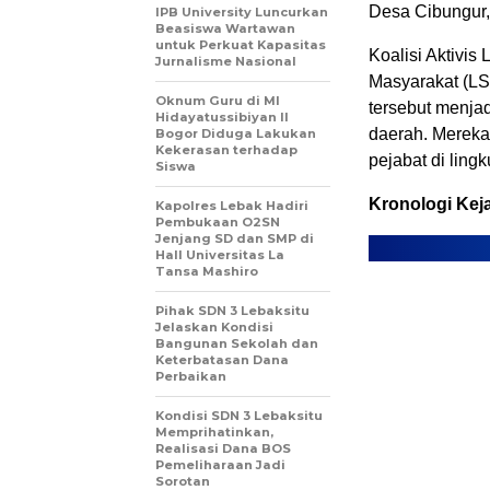
Desa Cibungur
IPB University Luncurkan
Beasiswa Wartawan
untuk Perkuat Kapasitas
Koalisi Aktivis
Jurnalisme Nasional
Masyarakat (LS
Oknum Guru di MI
tersebut menja
Hidayatussibiyan II
daerah. Mereka
Bogor Diduga Lakukan
Kekerasan terhadap
pejabat di lin
Siswa
Kronologi Kej
Kapolres Lebak Hadiri
Pembukaan O2SN
Jenjang SD dan SMP di
Hall Universitas La
Tansa Mashiro
Pihak SDN 3 Lebaksitu
Jelaskan Kondisi
Bangunan Sekolah dan
Keterbatasan Dana
Perbaikan
Kondisi SDN 3 Lebaksitu
Memprihatinkan,
Realisasi Dana BOS
Pemeliharaan Jadi
Sorotan