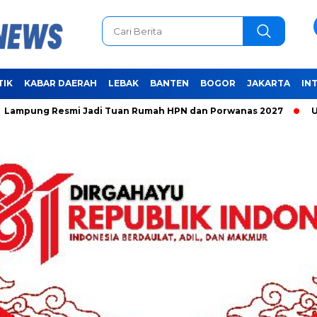
TIK
KABAR DAERAH
LEBAK
BANTEN
BOGOR
JAKARTA
IN
Resmi Jadi Tuan Rumah HPN dan Porwanas 2027
Unifying th