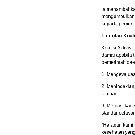
Ia menambahkan
mengumpulkan b
kepada pemerin
Tuntutan Koali
Koalisi Aktivi
damai apabila 
pemerintah dae
1. Mengevaluas
2. Menindaklanj
lamban.
3. Memastikan 
standar pelaya
“Harapan kami 
kesehatan yang 