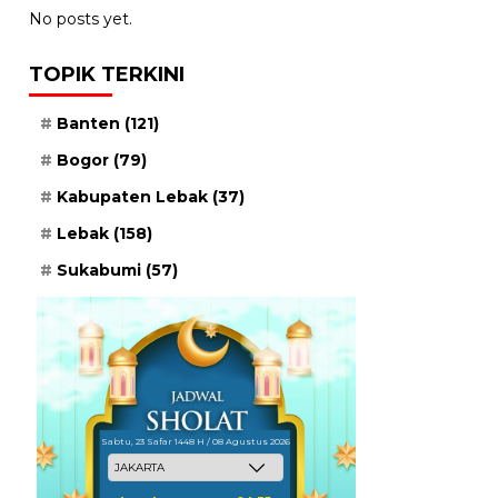
No posts yet.
TOPIK TERKINI
Banten
(121)
Bogor
(79)
Kabupaten Lebak
(37)
Lebak
(158)
Sukabumi
(57)
Sabtu, 23 Safar 1448 H / 08 Agustus 2026