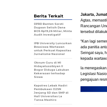
Jakarta, Jumat
Berita Terkait
Agtas, memasti
DPRD Banten Soroti
Rancangan Und
Dugaan Selisih Dana
BOS Rp19,26 Miliar, Minta
tersebut dilaku
Audit Investigatif
“Kan lagi seme
IPB University Luncurkan
ada panitia ant
Beasiswa Wartawan
untuk Perkuat Kapasitas
Seingat saya, h
Jurnalisme Nasional
kepada wartawa
Oknum Guru di MI
Hidayatussibiyan II
Ia menegaskan
Bogor Diduga Lakukan
Kekerasan terhadap
Legislasi Nasio
Siswa
pengajuan resm
Kapolres Lebak Hadiri
Pembukaan O2SN
Jenjang SD dan SMP di
Hall Universitas La
Tansa Mashiro