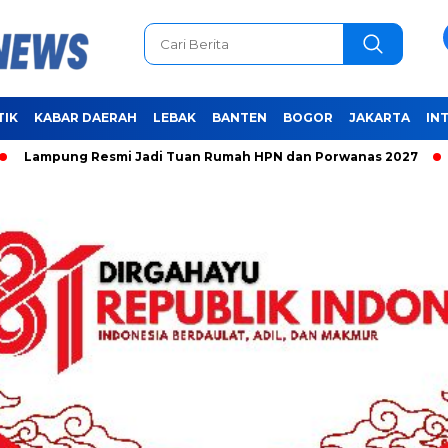
TIK
KABAR DAERAH
LEBAK
BANTEN
BOGOR
JAKARTA
IN
g Resmi Jadi Tuan Rumah HPN dan Porwanas 2027
Unifying 