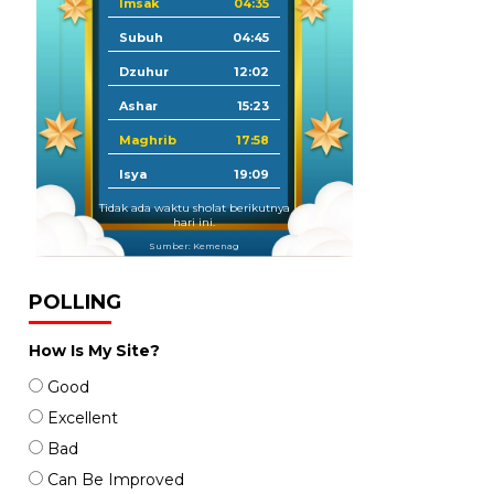
Imsak
04:35
Subuh
04:45
Dzuhur
12:02
Ashar
15:23
Maghrib
17:58
Isya
19:09
Tidak ada waktu sholat berikutnya
hari ini.
Sumber: Kemenag
POLLING
How Is My Site?
Good
Excellent
Bad
Can Be Improved