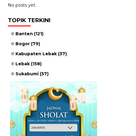
No posts yet.
TOPIK TERKINI
Banten
(121)
Bogor
(79)
Kabupaten Lebak
(37)
Lebak
(158)
Sukabumi
(57)
Sabtu, 23 Safar 1448 H / 08 Agustus 2026