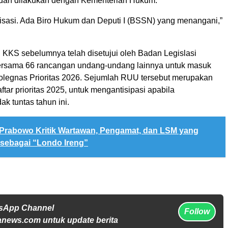
dah dilakukan dengan Kementerian Hukum.
sasi. Ada Biro Hukum dan Deputi I (BSSN) yang menangani,”
 KKS sebelumnya telah disetujui oleh Badan Legislasi
ersama 66 rancangan undang-undang lainnya untuk masuk
rolegnas Prioritas 2026. Sejumlah RUU tersebut merupakan
aftar prioritas 2025, untuk mengantisipasi apabila
k tuntas tahun ini.
Prabowo Kritik Wartawan, Pengamat, dan LSM yang
sebagai “Londo Ireng”
tsApp Channel
Follow
anews.com untuk update berita