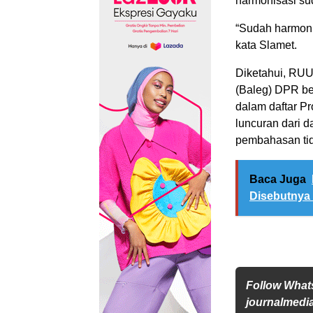
harmonisasi su
“Sudah harmoni
kata Slamet.
Diketahui, RUU
(Baleg) DPR b
dalam daftar P
luncuran dari d
pembahasan tida
Baca Juga
Disebutnya 
Follow Wha
journalmedi