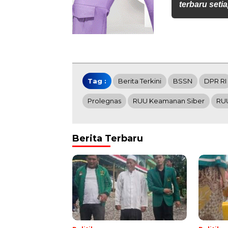
terbaru setia
Tag :
Berita Terkini
BSSN
DPR RI
Prolegnas
RUU Keamanan Siber
RU
Berita Terbaru