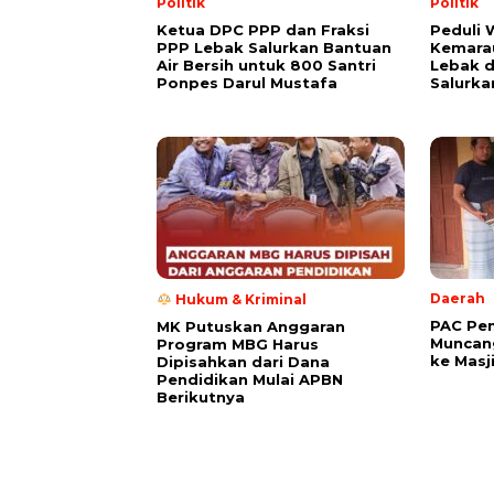
Politik
Politik
Ketua DPC PPP dan Fraksi
Peduli
PPP Lebak Salurkan Bantuan
Kemarau
Air Bersih untuk 800 Santri
Lebak 
Ponpes Darul Mustafa
Salurka
Daerah
Hukum & Kriminal
PAC Pe
MK Putuskan Anggaran
Muncang
Program MBG Harus
ke Masj
Dipisahkan dari Dana
Pendidikan Mulai APBN
Berikutnya