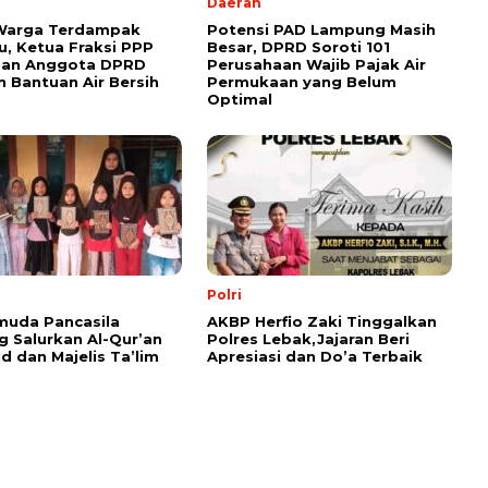
Daerah
 Warga Terdampak
Potensi PAD Lampung Masih
, Ketua Fraksi PPP
Besar, DPRD Soroti 101
dan Anggota DPRD
Perusahaan Wajib Pajak Air
n Bantuan Air Bersih
Permukaan yang Belum
Optimal
Polri
muda Pancasila
AKBP Herfio Zaki Tinggalkan
 Salurkan Al-Qur’an
Polres Lebak,Jajaran Beri
id dan Majelis Ta’lim
Apresiasi dan Do’a Terbaik