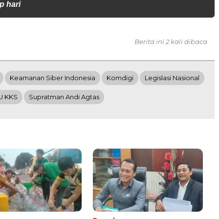
p hari
Berita ini 2 kali dibaca
Keamanan Siber Indonesia
Komdigi
Legislasi Nasional
U KKS
Supratman Andi Agtas