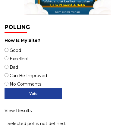
Waktu sholat berikutnya dalam:
1 jam 21 menit 4 detik
Sumber: Kemenag
POLLING
How Is My Site?
Good
Excellent
Bad
Can Be Improved
No Comments
View Results
Selected poll is not defined.