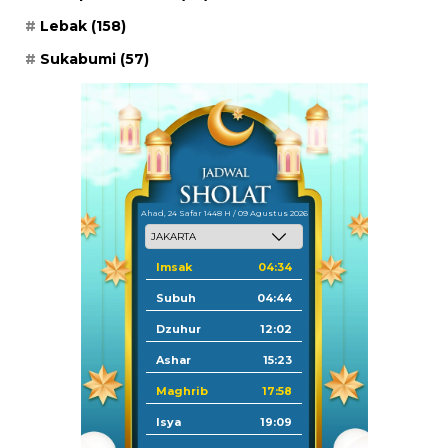
Lebak
(158)
Sukabumi
(57)
Ahad, 24 Safar 1448 H / 09 Agustus 2026
Imsak
04:34
Subuh
04:44
Dzuhur
12:02
Ashar
15:23
Maghrib
17:58
Isya
19:09