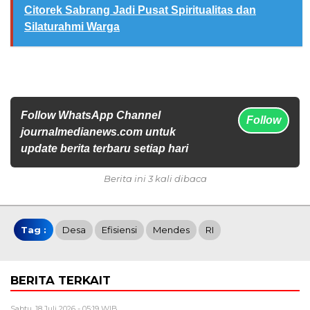
Citorek Sabrang Jadi Pusat Spiritualitas dan
Silaturahmi Warga
Follow WhatsApp Channel
Follow
journalmedianews.com untuk
update berita terbaru setiap hari
Berita ini 3 kali dibaca
Tag :
Desa
Efisiensi
Mendes
RI
BERITA TERKAIT
Sabtu, 18 Juli 2026 - 05:19 WIB