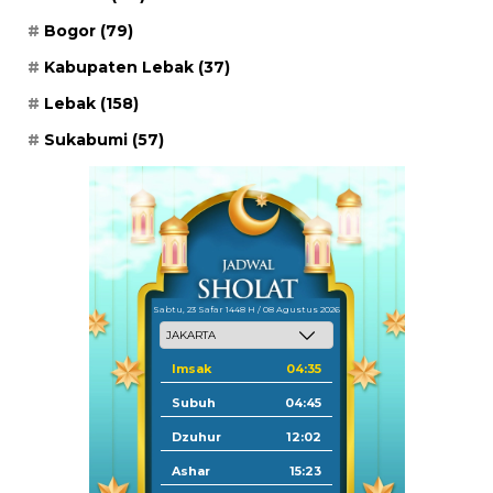
Bogor
(79)
Kabupaten Lebak
(37)
Lebak
(158)
Sukabumi
(57)
Sabtu, 23 Safar 1448 H / 08 Agustus 2026
Imsak
04:35
Subuh
04:45
Dzuhur
12:02
Ashar
15:23