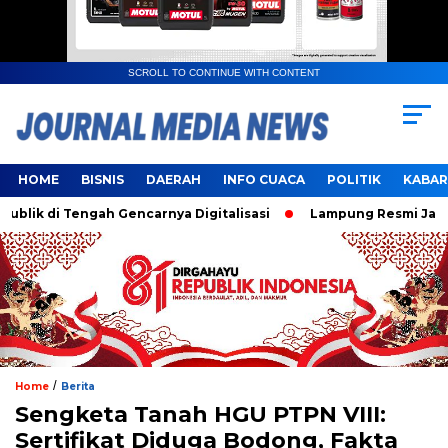
SCROLL TO CONTINUE WITH CONTENT
HOME
BISNIS
DAERAH
INFO CUACA
POLITIK
KABAR
 di Tengah Gencarnya Digitalisasi
Lampung Resmi Jadi Tua
/
Home
Berita
Sengketa Tanah HGU PTPN VIII:
Sertifikat Diduga Bodong, Fakta