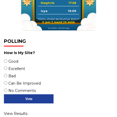
Maghrib
17:58
Isya
19:09
Waktu sholat berikutnya dalam:
0 jam 2 menit 25 detik
Sumber: Kemenag
POLLING
How Is My Site?
Good
Excellent
Bad
Can Be Improved
No Comments
View Results