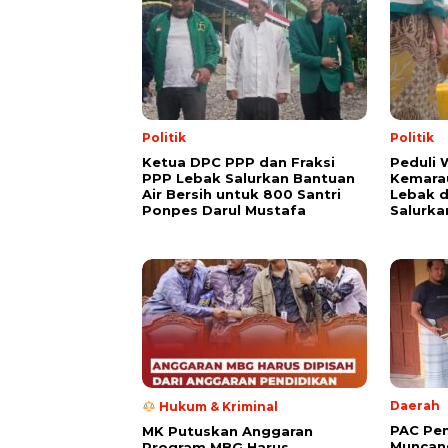
Politik
Politik
Ketua DPC PPP dan Fraksi
Peduli
PPP Lebak Salurkan Bantuan
Kemarau
Air Bersih untuk 800 Santri
Lebak 
Ponpes Darul Mustafa
Salurka
Daerah
Hukum & Kriminal
PAC Pe
MK Putuskan Anggaran
Muncang
Program MBG Harus