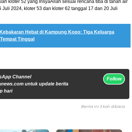
lah kloter 52 yang InsyaAllah sesuai rencana tiba di tanah air
 Juli 2024, kloter 53 dan kloter 62 tanggal 17 dan 20 Juli
Kebakaran Hebat di Kampung Kopo: Tiga Keluarga
 Tempat Tinggal
tsApp Channel
Follow
anews.com untuk update berita
p hari
Berita ini 3 kali dibaca