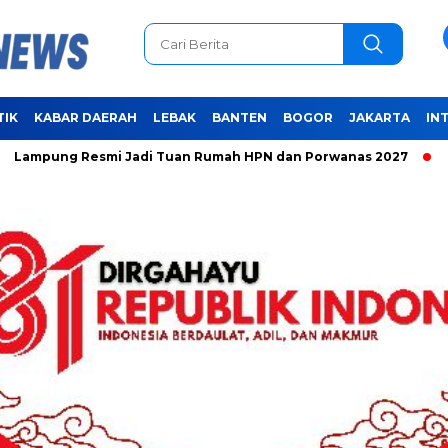
TIK
KABAR DAERAH
LEBAK
BANTEN
BOGOR
JAKARTA
IN
g Resmi Jadi Tuan Rumah HPN dan Porwanas 2027
Unifying