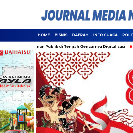
HOME
BISNIS
DAERAH
INFO CUACA
POLI
i Pelayanan Publik di Tengah Gencarnya Digitalisasi
Lampun