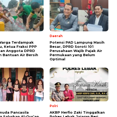
Daerah
 Warga Terdampak
Potensi PAD Lampung Masih
, Ketua Fraksi PPP
Besar, DPRD Soroti 101
dan Anggota DPRD
Perusahaan Wajib Pajak Air
n Bantuan Air Bersih
Permukaan yang Belum
Optimal
Polri
muda Pancasila
AKBP Herfio Zaki Tinggalkan
 Salurkan Al-Qur’an
Polres Lebak,Jajaran Beri