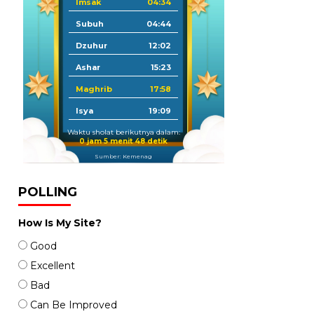
Imsak
04:34
Subuh
04:44
Dzuhur
12:02
Ashar
15:23
Maghrib
17:58
Isya
19:09
Waktu sholat berikutnya dalam:
0 jam 5 menit 47 detik
Sumber: Kemenag
POLLING
How Is My Site?
Good
Excellent
Bad
Can Be Improved