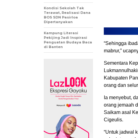
Kondisi Sekolah Tak
Terawat, Realisasi Dana
BOS SDN Pasirloa
Dipertanyakan
Kampung Literasi
Pekijing Jadi Inspirasi
Penguatan Budaya Baca
“Sehingga ibada
di Banten
mabrur,” ucapn
Sementara Kep
Lukmannulhakim
Kabupaten Pand
orang dan selu
Ia menyebut, d
orang jemaah d
Saikam asal K
Cigeulis.
“Untuk jadwal 