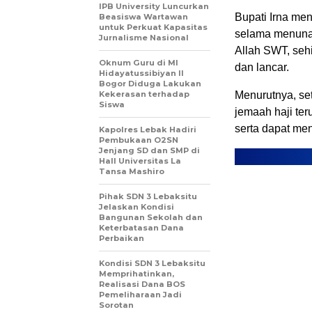
IPB University Luncurkan
Bupati Irna me
Beasiswa Wartawan
untuk Perkuat Kapasitas
selama menunai
Jurnalisme Nasional
Allah SWT, seh
Oknum Guru di MI
dan lancar.
Hidayatussibiyan II
Bogor Diduga Lakukan
Kekerasan terhadap
Menurutnya, set
Siswa
jemaah haji te
serta dapat men
Kapolres Lebak Hadiri
Pembukaan O2SN
Jenjang SD dan SMP di
Hall Universitas La
Tansa Mashiro
Pihak SDN 3 Lebaksitu
Jelaskan Kondisi
Bangunan Sekolah dan
Keterbatasan Dana
Perbaikan
Kondisi SDN 3 Lebaksitu
Memprihatinkan,
Realisasi Dana BOS
Pemeliharaan Jadi
Sorotan