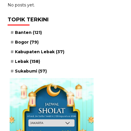
No posts yet.
TOPIK TERKINI
Banten
(121)
Bogor
(79)
Kabupaten Lebak
(37)
Lebak
(158)
Sukabumi
(57)
Ahad, 24 Safar 1448 H / 09 Agustus 2026