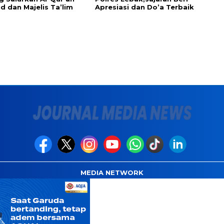
id dan Majelis Ta’lim
Apresiasi dan Do’a Terbaik
MEDIA NETWORK
com
Instagram.com
Whatsapp.com
Tiktok.com
Twitter.com
Y
INDEKS
PEDOMAN CYBER