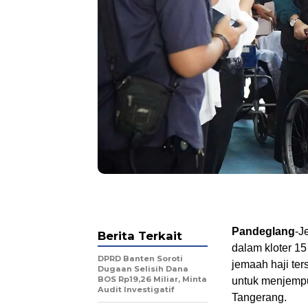
Pandeglang
-J
Berita Terkait
dalam kloter 15
DPRD Banten Soroti
jemaah haji ter
Dugaan Selisih Dana
BOS Rp19,26 Miliar, Minta
untuk menjempu
Audit Investigatif
Tangerang.