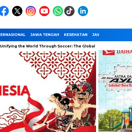
TERNASIONAL
JAWA TENGAH
KESEHATAN
JAWA TIMUR
NAS
 the World Through Soccer: The Global Impact of the World Cup