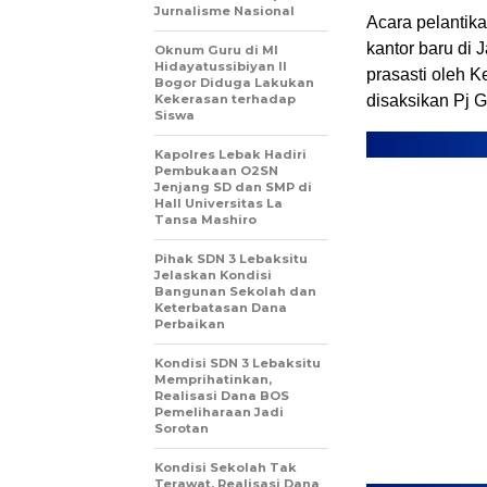
Jurnalisme Nasional
Acara pelantik
kantor baru di
Oknum Guru di MI
Hidayatussibiyan II
prasasti oleh K
Bogor Diduga Lakukan
Kekerasan terhadap
disaksikan Pj 
Siswa
Kapolres Lebak Hadiri
Pembukaan O2SN
Jenjang SD dan SMP di
Hall Universitas La
Tansa Mashiro
Pihak SDN 3 Lebaksitu
Jelaskan Kondisi
Bangunan Sekolah dan
Keterbatasan Dana
Perbaikan
Kondisi SDN 3 Lebaksitu
Memprihatinkan,
Realisasi Dana BOS
Pemeliharaan Jadi
Sorotan
Kondisi Sekolah Tak
Terawat, Realisasi Dana