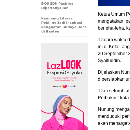
BOS SDN Pasirloa
Dipertanyakan
Ketua Umum Pen
Kampung Literasi
mengatakan, pa
Pekijing Jadi Inspirasi
Penguatan Budaya Baca
berleha-leha, k
di Banten
“Dalam waktu d
ini di Kota Ta
20 September 2
Syaifuddin.
Dijelaskan Nun
dipersiapkan u
“Dari seluruh a
Perbakin,” kat
Nunung mengat
menduduki peri
akan menarget