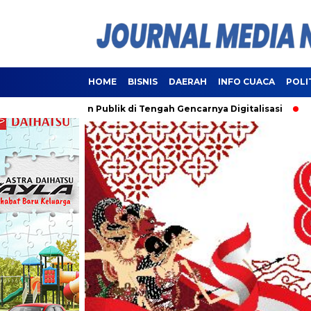
HOME
BISNIS
DAERAH
INFO CUACA
POLI
layanan Publik di Tengah Gencarnya Digitalisasi
Lampung R