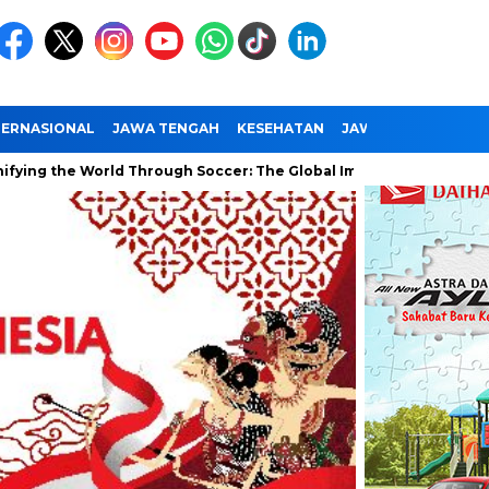
TERNASIONAL
JAWA TENGAH
KESEHATAN
JAWA TIMUR
NAS
 World Through Soccer: The Global Impact of the World Cup