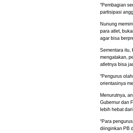
“Pembagian sem
partisipasi ang
Nunung meminta
para atlet, buk
agar bisa berpr
Sementara itu, 
mengatakan, pen
atletnya bisa ja
“Pengurus olahr
orientasinya m
Menurutnya, ant
Gubernur dan F
lebih hebat dar
“Para pengurus
diinginkan PB d