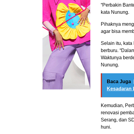
“Perbakin Bante
kata Nunung.
Pihaknya menga
agar bisa memb
Selain itu, kat
berburu. “Dalam
Waktunya berd
Nunung.
Baca Juga
Kesadaran 
Kemudian, Perb
renovasi pemba
Serang, dan SD
huni.