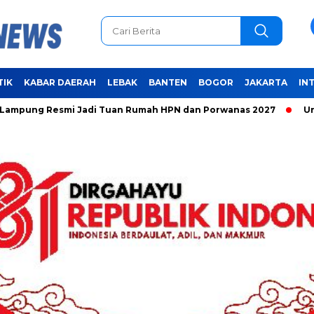
TIK
KABAR DAERAH
LEBAK
BANTEN
BOGOR
JAKARTA
IN
esmi Jadi Tuan Rumah HPN dan Porwanas 2027
Unifying the