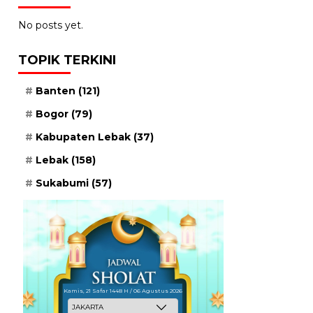
No posts yet.
TOPIK TERKINI
Banten
(121)
Bogor
(79)
Kabupaten Lebak
(37)
Lebak
(158)
Sukabumi
(57)
Kamis, 21 Safar 1448 H / 06 Agustus 2026