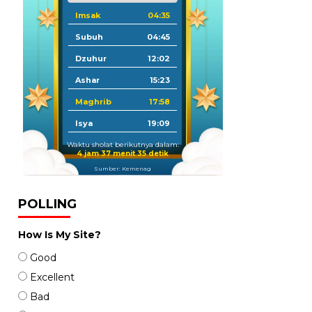
Imsak
04:35
Subuh
04:45
Dzuhur
12:02
Ashar
15:23
Maghrib
17:58
Isya
19:09
Waktu sholat berikutnya dalam:
4 jam 37 menit 33 detik
Sumber: Kemenag
POLLING
How Is My Site?
Good
Excellent
Bad