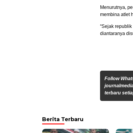
Menurutnya, pe
membina atlet 
“Sejak republik
diantaranya dis
Follow Wha
journalmedi
terbaru setia
Berita Terbaru