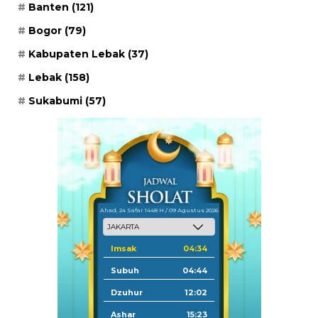
Banten
(121)
Bogor
(79)
Kabupaten Lebak
(37)
Lebak
(158)
Sukabumi
(57)
Ahad, 24 Safar 1448 H / 09 Agustus 2026
Imsak
04:34
Subuh
04:44
Dzuhur
12:02
Ashar
15:23