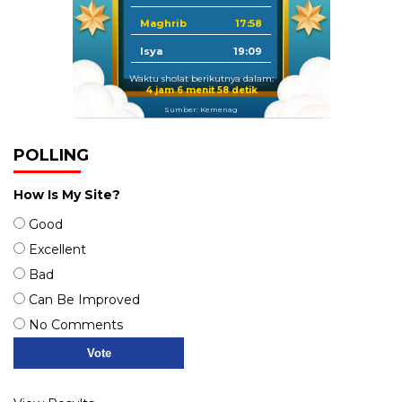
Maghrib
17:58
Isya
19:09
Waktu sholat berikutnya dalam:
4 jam 6 menit 58 detik
Sumber: Kemenag
POLLING
How Is My Site?
Good
Excellent
Bad
Can Be Improved
No Comments