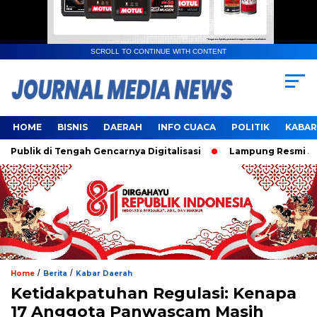
SCROLL TO CONTINUE WITH CONTENT
HOME
BISNIS
DAERAH
INFO CUACA
POLITIK
KABAR
ik di Tengah Gencarnya Digitalisasi
Lampung Resmi Jadi T
/
/
Home
Berita
Kabar Daerah
Ketidakpatuhan Regulasi: Kenapa
17 Anggota Panwascam Masih