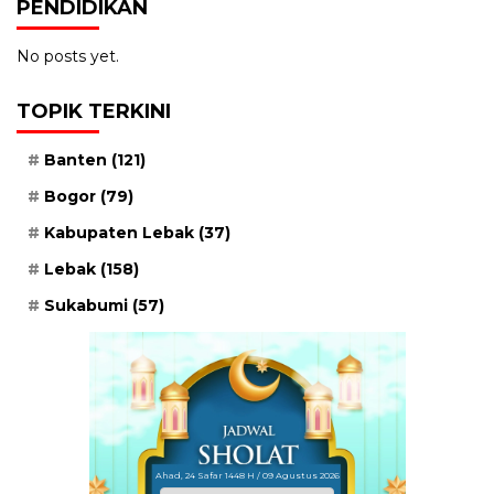
PENDIDIKAN
No posts yet.
TOPIK TERKINI
Banten
(121)
Bogor
(79)
Kabupaten Lebak
(37)
Lebak
(158)
Sukabumi
(57)
Ahad, 24 Safar 1448 H / 09 Agustus 2026