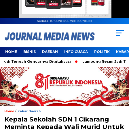
SCROLL TO CONTINUE WITH CONTENT
HOME
BISNIS
DAERAH
INFO CUACA
POLITIK
KABAR
engah Gencarnya Digitalisasi
Lampung Resmi Jadi Tuan Rum
/
Home
Kabar Daerah
Kepala Sekolah SDN 1 Cikarang
Meminta Kepada Wali Murid Untuk