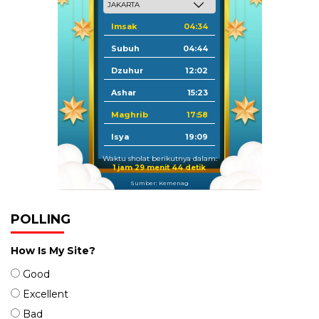
Imsak
04:34
Subuh
04:44
Dzuhur
12:02
Ashar
15:23
Maghrib
17:58
Isya
19:09
Waktu sholat berikutnya dalam:
1 jam 29 menit 43 detik
Sumber: Kemenag
POLLING
How Is My Site?
Good
Excellent
Bad