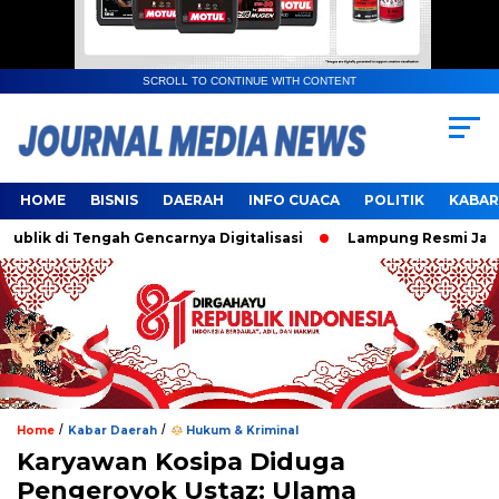
SCROLL TO CONTINUE WITH CONTENT
HOME
BISNIS
DAERAH
INFO CUACA
POLITIK
KABAR
 di Tengah Gencarnya Digitalisasi
Lampung Resmi Jadi Tua
/
/
Home
Kabar Daerah
Hukum & Kriminal
Karyawan Kosipa Diduga
Pengeroyok Ustaz: Ulama