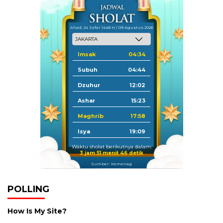
Ahad, 24 Safar 1448 H / 09 Agustus 2026
Imsak
04:34
Subuh
04:44
Dzuhur
12:02
Ashar
15:23
Maghrib
17:58
Isya
19:09
Waktu sholat berikutnya dalam:
3 jam 51 menit 45 detik
Sumber: Kemenag
POLLING
How Is My Site?