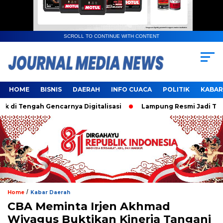
SCROLL TO CONTINUE WITH CONTENT
HOME
BISNIS
DAERAH
INFO CUACA
POLITIK
KABAR
Tengah Gencarnya Digitalisasi
Lampung Resmi Jadi Tuan Ru
/
Home
Kabar Daerah
CBA Meminta Irjen Akhmad
Wiyagus Buktikan Kinerja Tangani