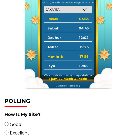
Sabtu, 23 Safar 1448 H / 08 Agustus 2026
Imsak
04:35
Subuh
04:45
Dzuhur
12:02
Ashar
15:23
Maghrib
17:58
Isya
19:09
Waktu sholat berikutnya dalam:
1 jam 27 menit 40 detik
Sumber: Kemenag
POLLING
How Is My Site?
Good
Excellent