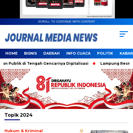
SCROLL TO CONTINUE WITH CONTENT
HOME
BISNIS
DAERAH
INFO CUACA
POLITIK
KABAR
Publik di Tengah Gencarnya Digitalisasi
Lampung Resmi Jad
Topik
2024
Hukum & Kriminal