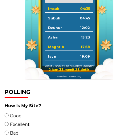
Imsak
04:35
Subuh
04:45
Dzuhur
12:02
Ashar
15:23
Maghrib
17:58
Isya
19:09
Waktu sholat berikutnya dalam:
2 jam 33 menit 26 detik
Sumber: Kemenag
POLLING
How Is My Site?
Good
Excellent
Bad