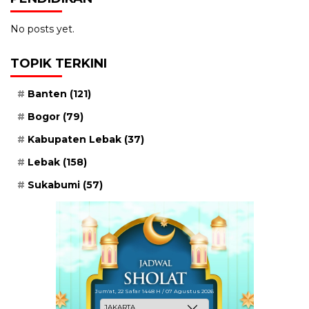
No posts yet.
TOPIK TERKINI
Banten
(121)
Bogor
(79)
Kabupaten Lebak
(37)
Lebak
(158)
Sukabumi
(57)
Jum'at, 22 Safar 1448 H / 07 Agustus 2026