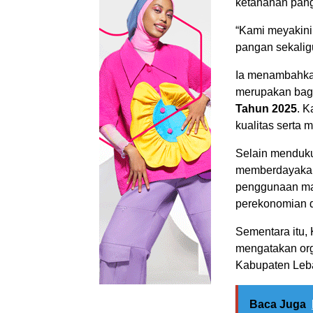
ketahanan pang
“Kami meyakini
pangan sekalig
Ia menambahka
merupakan bagi
Tahun 2025
. K
kualitas serta
Selain menduku
memberdayakan 
penggunaan mat
perekonomian 
Sementara itu
mengatakan org
Kabupaten Leba
Baca Juga