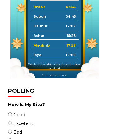
Imsak
04:35
Subuh
04:45
Dzuhur
12:02
Ashar
15:23
Maghrib
17:58
Isya
19:09
Tidak ada waktu sholat berikutnya
hari ini.
Sumber: Kemenag
POLLING
How Is My Site?
Good
Excellent
Bad