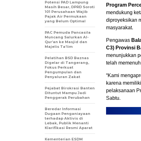
Potensi PAD Lampung
Program Percep
Masih Besar, DPRD Soroti
101 Perusahaan Wajib
mendukung keta
Pajak Air Permukaan
diproyeksikan 
yang Belum Optimal
masyarakat.
PAC Pemuda Pancasila
Muncang Salurkan Al-
Pengawas
Bal
Qur’an ke Masjid dan
Majelis Ta’lim
C3) Provinsi 
menunjukkan pe
Pelatihan BSD Baznas
telah memenuhi 
Digelar di Tangerang,
Fokus Perkuat
Pengumpulan dan
“Kami mengapre
Penyaluran Zakat
karena memiliki
Pejabat Birokrasi Banten
pelaksanaan P
Dituntut Mampu Jadi
Penggerak Perubahan
Sabtu.
Beredar Informasi
Dugaan Penganiayaan
terhadap Aktivis di
Lebak, Publik Menanti
Klarifikasi Resmi Aparat
Kementerian ESDM