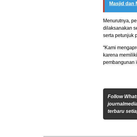
Masjid dan M
Menurutnya, pe
dilaksanakan s
serta petunjuk 
“Kami mengapre
karena memiliki
pembangunan irig
Follow Wha
journalmedi
terbaru setia