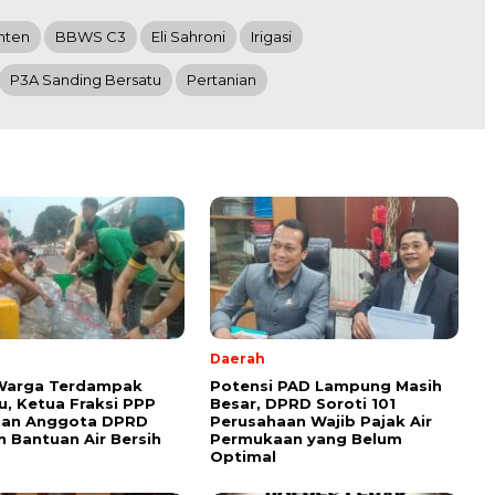
nten
BBWS C3
Eli Sahroni
Irigasi
P3A Sanding Bersatu
Pertanian
Daerah
 Warga Terdampak
Potensi PAD Lampung Masih
, Ketua Fraksi PPP
Besar, DPRD Soroti 101
dan Anggota DPRD
Perusahaan Wajib Pajak Air
n Bantuan Air Bersih
Permukaan yang Belum
Optimal