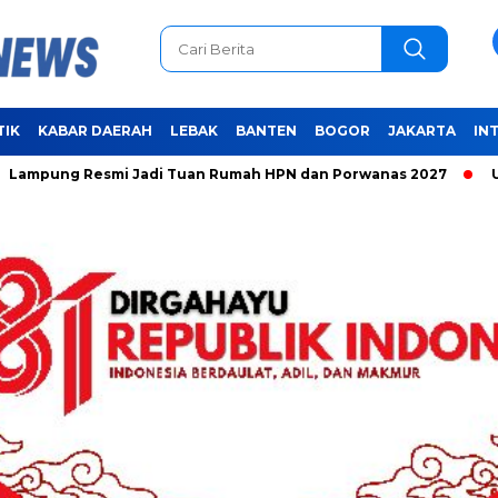
TIK
KABAR DAERAH
LEBAK
BANTEN
BOGOR
JAKARTA
IN
Resmi Jadi Tuan Rumah HPN dan Porwanas 2027
Unifying th