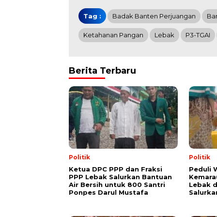
Tag :
Badak Banten Perjuangan
Ba
Ketahanan Pangan
Lebak
P3-TGAI
Berita Terbaru
Politik
Politik
Ketua DPC PPP dan Fraksi
Peduli
PPP Lebak Salurkan Bantuan
Kemarau
Air Bersih untuk 800 Santri
Lebak 
Ponpes Darul Mustafa
Salurka