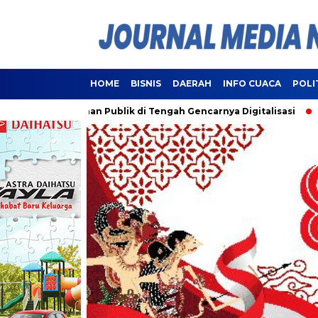
HOME
BISNIS
DAERAH
INFO CUACA
POLI
elayanan Publik di Tengah Gencarnya Digitalisasi
Lampung 