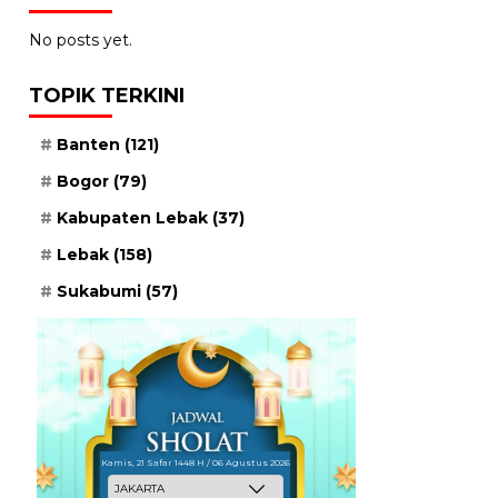
No posts yet.
TOPIK TERKINI
Banten
(121)
Bogor
(79)
Kabupaten Lebak
(37)
Lebak
(158)
Sukabumi
(57)
Kamis, 21 Safar 1448 H / 06 Agustus 2026