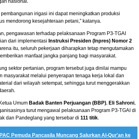
an nasional.
 pembangunan irigasi ini dapat meningkatkan produksi
us mendorong kesejahteraan petani,” katanya.
n, pengawasan terhadap pelaksanaan Program P3-TGAI
an dari implementasi
Instruksi Presiden (Inpres) Nomor 2
arena itu, seluruh pekerjaan diharapkan tetap mengutamakan
 memberikan manfaat jangka panjang bagi masyarakat.
ng sektor pertanian, program tersebut juga dinilai mampu
masyarakat melalui penyerapan tenaga kerja lokal dan
erial dari wilayah setempat, sehingga turut menggerakkan
daerah.
, Ketua Umum
Badak Banten Perjuangan (BBP)
,
Eli Sahroni
,
anisasinya turut mengawal pelaksanaan Program P3-TGAI di
k dan Pandeglang yang tersebar di
111 titik
.
PAC Pemuda Pancasila Muncang Salurkan Al-Qur'an ke