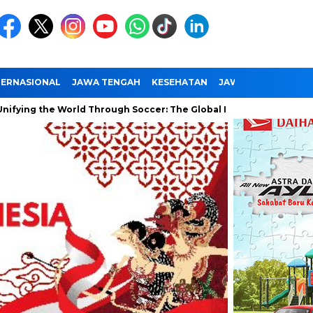
TERNASIONAL
JAWA TENGAH
KESEHATAN
JAWA TIMUR
NAS
e World Through Soccer: The Global Impact of the World Cup