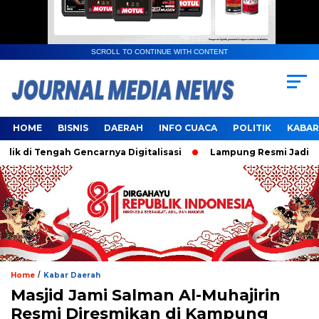
SCROLL TO CONTINUE WITH CONTENT
HOME
BISNIS
DAERAH
INFO CUACA
POLITIK
KABAR
Tengah Gencarnya Digitalisasi
Lampung Resmi Jadi Tuan R
/
Home
Kabar Daerah
Masjid Jami Salman Al-Muhajirin
Resmi Diresmikan di Kampung