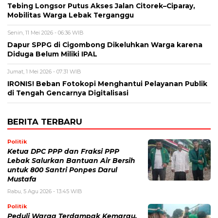
Tebing Longsor Putus Akses Jalan Citorek–Ciparay,
Mobilitas Warga Lebak Terganggu
Senin, 11 Mei 2026 - 06:36 WIB
Dapur SPPG di Cigombong Dikeluhkan Warga karena
Diduga Belum Miliki IPAL
Jumat, 1 Mei 2026 - 07:31 WIB
IRONIS! Beban Fotokopi Menghantui Pelayanan Publik
di Tengah Gencarnya Digitalisasi
BERITA TERBARU
Politik
Ketua DPC PPP dan Fraksi PPP
Lebak Salurkan Bantuan Air Bersih
untuk 800 Santri Ponpes Darul
Mustafa
Rabu, 5 Agu 2026 - 13:45 WIB
Politik
Peduli Warga Terdampak Kemarau,