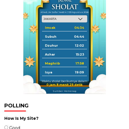
Ahad, 24 Safar 1448 H / 09 Agustus 2026
Imsak
04:34
Subuh
04:44
Dzuhur
12:02
Ashar
15:23
Maghrib
17:58
Isya
19:09
Waktu sholat berikutnya dalam:
0 jam 8 menit 28 detik
Sumber: Kemenag
POLLING
How Is My Site?
Good