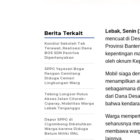
Lebak, Senin (
Berita Terkait
mencuat di Des
Kondisi Sekolah Tak
Provinsi Bante
Terawat, Realisasi Dana
BOS SDN Pasirloa
kepentingan ma
Dipertanyakan
oleh oknum Kep
SPPG Yayasan Boga
Mobil siaga den
Pangan Gemilang
Diduga Cemari
menampilkan at
Lingkungan Warg
sebagaimana di
Tebing Longsor Putus
dari Dana Desa
Akses Jalan Citorek–
bahwa kendaraa
Ciparay, Mobilitas Warga
Lebak Terganggu
Warga memperta
Dapur SPPG di
seharusnya menj
Cigombong Dikeluhkan
Warga karena Diduga
membawa warga
Belum Miliki IPAL
lainnya.