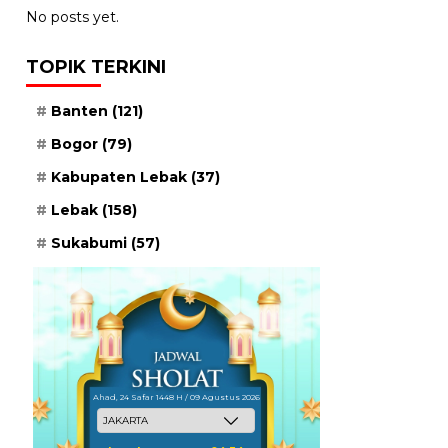
No posts yet.
TOPIK TERKINI
Banten
(121)
Bogor
(79)
Kabupaten Lebak
(37)
Lebak
(158)
Sukabumi
(57)
Ahad, 24 Safar 1448 H / 09 Agustus 2026