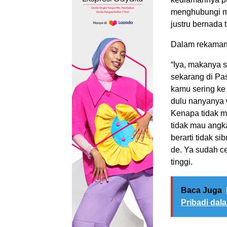
menghubungi me
justru bernada 
Dalam rekaman
“Iya, makanya s
sekarang di Pa
kamu sering ke
dulu nanyanya 
Kenapa tidak m
tidak mau angka
berarti tidak s
de. Ya sudah ce
tinggi.
Baca Juga
Pribadi dal