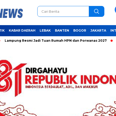
TIK
KABAR DAERAH
LEBAK
BANTEN
BOGOR
JAKARTA
IN
 Resmi Jadi Tuan Rumah HPN dan Porwanas 2027
Unifying t