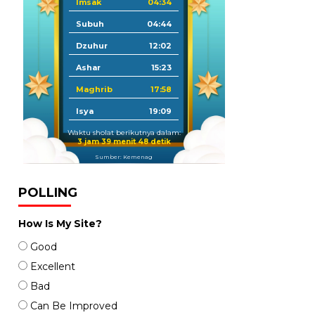
Imsak
04:34
Subuh
04:44
Dzuhur
12:02
Ashar
15:23
Maghrib
17:58
Isya
19:09
Waktu sholat berikutnya dalam:
3 jam 39 menit 46 detik
Sumber: Kemenag
POLLING
How Is My Site?
Good
Excellent
Bad
Can Be Improved