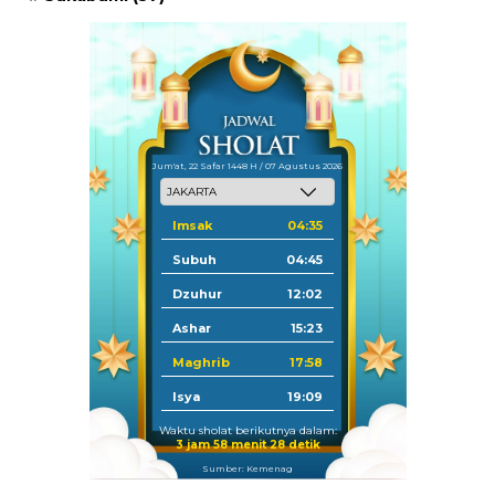
Jum'at, 22 Safar 1448 H / 07 Agustus 2026
Imsak
04:35
Subuh
04:45
Dzuhur
12:02
Ashar
15:23
Maghrib
17:58
Isya
19:09
Waktu sholat berikutnya dalam:
3 jam 58 menit 28 detik
Sumber: Kemenag