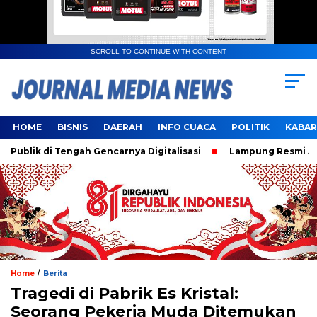
SCROLL TO CONTINUE WITH CONTENT
HOME
BISNIS
DAERAH
INFO CUACA
POLITIK
KABAR
ik di Tengah Gencarnya Digitalisasi
Lampung Resmi Jadi T
/
Home
Berita
Tragedi di Pabrik Es Kristal:
Seorang Pekerja Muda Ditemukan