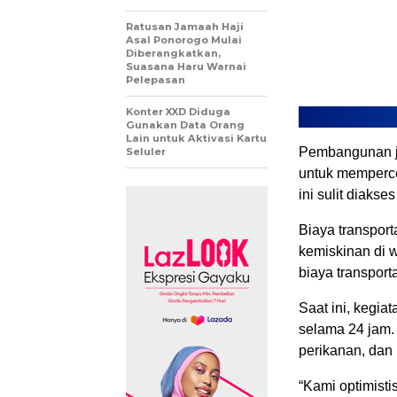
Ratusan Jamaah Haji
Asal Ponorogo Mulai
Diberangkatkan,
Suasana Haru Warnai
Pelepasan
Konter XXD Diduga
Gunakan Data Orang
Lain untuk Aktivasi Kartu
Pembangunan ja
Seluler
untuk memperc
ini sulit diaks
Biaya transport
kemiskinan di w
biaya transport
Saat ini, kegia
selama 24 jam.
perikanan, dan
“Kami optimist