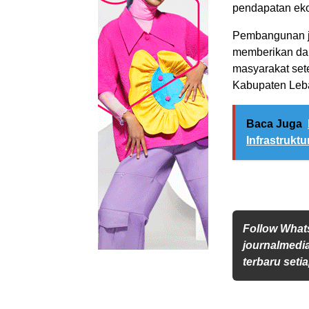
pendapatan eko
Pembangunan j
memberikan dam
masyarakat set
Kabupaten Leb
Baca Juga
Infrastrukt
Follow Wha
journalmedi
terbaru setia