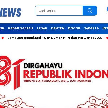
TIK
KABAR DAERAH
LEBAK
BANTEN
BOGOR
JAKARTA
IN
ung Resmi Jadi Tuan Rumah HPN dan Porwanas 2027
Unifyin