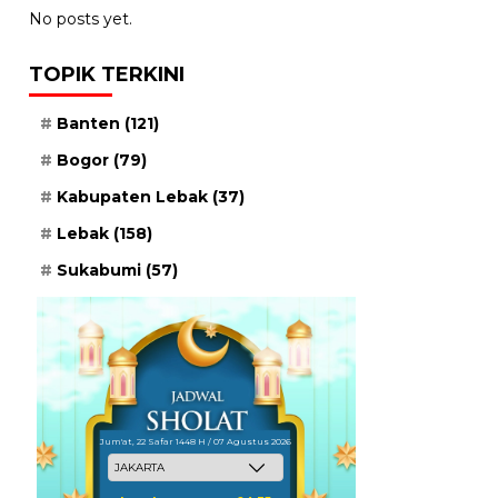
No posts yet.
TOPIK TERKINI
Banten
(121)
Bogor
(79)
Kabupaten Lebak
(37)
Lebak
(158)
Sukabumi
(57)
Jum'at, 22 Safar 1448 H / 07 Agustus 2026