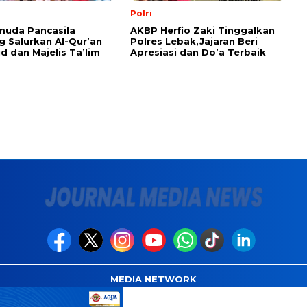
Polri
muda Pancasila
AKBP Herfio Zaki Tinggalkan
 Salurkan Al-Qur’an
Polres Lebak,Jajaran Beri
id dan Majelis Ta’lim
Apresiasi dan Do’a Terbaik
MEDIA NETWORK
com
Instagram.com
Whatsapp.com
Tiktok.com
Twitter.com
Y