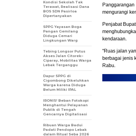
Kondisi Sekolah Tak
Panggarangan s
Terawat, Realisasi Dana
BOS SDN Pasirloa
mengurangi kem
Dipertanyakan
Penjabat Bupat
SPPG Yayasan Boga
menghubungkan e
Pangan Gemilang
Diduga Cemari
kendaraan.
Lingkungan Warg
“Ruas jalan ya
Tebing Longsor Putus
Akses Jalan Citorek–
berbagai jenis
Ciparay, Mobilitas Warga
Lebak Terganggu
Rabu.
Dapur SPPG di
Cigombong Dikeluhkan
Warga karena Diduga
Belum Miliki IPAL
IRONIS! Beban Fotokopi
Menghantui Pelayanan
Publik di Tengah
Gencarnya Digitalisasi
Ribuan Warga Badui
Padati Pendopo Lebak
dalam Ritual Seba 2026