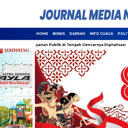
HOME
BISNIS
DAERAH
INFO CUACA
POLI
ui Pelayanan Publik di Tengah Gencarnya Digitalisasi
Lamp