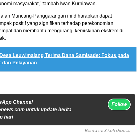
nomi masyarakat,” tambah Iwan Kurniawan.
alan Muncang-Panggarangan ini diharapkan dapat
pak positif yang signifikan terhadap perekonomian
empat dan membantu mengurangi kemiskinan ekstrem di
ak.
Desa Leuwimalang Terima Dana Samisade: Fokus pada
ur dan Pelayanan
tsApp Channel
Follow
anews.com untuk update berita
p hari
Berita ini 3 kali dibaca