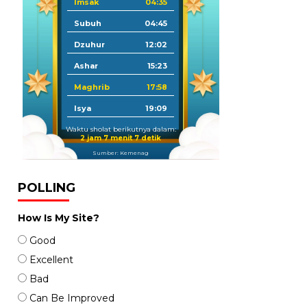
Imsak
04:35
Subuh
04:45
Dzuhur
12:02
Ashar
15:23
Maghrib
17:58
Isya
19:09
Waktu sholat berikutnya dalam:
2 jam 7 menit 6 detik
Sumber: Kemenag
POLLING
How Is My Site?
Good
Excellent
Bad
Can Be Improved