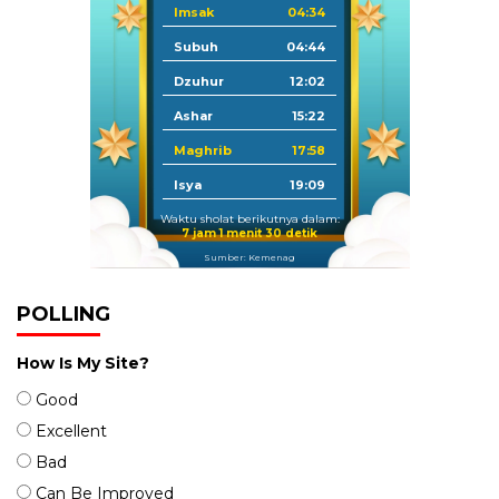
Imsak
04:34
Subuh
04:44
Dzuhur
12:02
Ashar
15:22
Maghrib
17:58
Isya
19:09
Waktu sholat berikutnya dalam:
7 jam 1 menit 29 detik
Sumber: Kemenag
POLLING
How Is My Site?
Good
Excellent
Bad
Can Be Improved