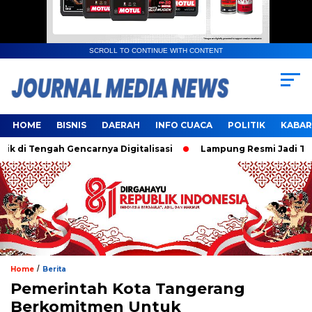
SCROLL TO CONTINUE WITH CONTENT
HOME
BISNIS
DAERAH
INFO CUACA
POLITIK
KABAR
 Tengah Gencarnya Digitalisasi
Lampung Resmi Jadi Tuan R
/
Home
Berita
Pemerintah Kota Tangerang
Berkomitmen Untuk