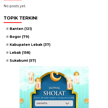
No posts yet.
TOPIK TERKINI
Banten
(121)
Bogor
(79)
Kabupaten Lebak
(37)
Lebak
(158)
Sukabumi
(57)
Senin, 25 Safar 1448 H / 10 Agustus 2026