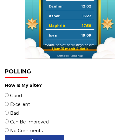
Dzuhur
12:02
Ashar
15:23
Maghrib
17:58
Isya
19:09
Waktu sholat berikutnya dalam:
1 jam 15 menit 3 detik
Sumber: Kemenag
POLLING
How Is My Site?
Good
Excellent
Bad
Can Be Improved
No Comments