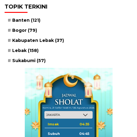
TOPIK TERKINI
Banten
(121)
Bogor
(79)
Kabupaten Lebak
(37)
Lebak
(158)
Sukabumi
(57)
Kamis, 21 Safar 1448 H / 06 Agustus 2026
Imsak
04:35
Subuh
04:45