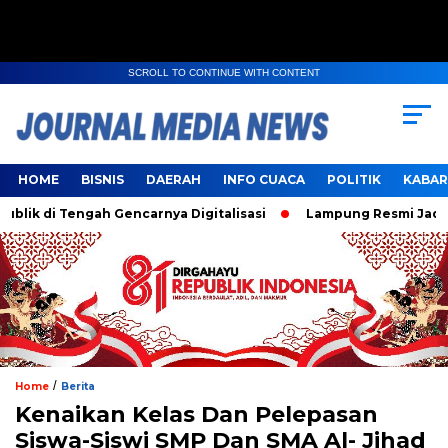
SCROLL TO CONTINUE WITH CONTENT
HOME
BISNIS
DAERAH
INFO CUACA
POLITIK
KABAR
engah Gencarnya Digitalisasi
Lampung Resmi Jadi Tuan Rum
/
Home
Berita
Kenaikan Kelas Dan Pelepasan
Siswa-Siswi SMP Dan SMA Al- Jihad