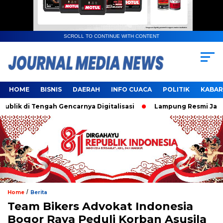
SCROLL TO CONTINUE WITH CONTENT
HOME
BISNIS
DAERAH
INFO CUACA
POLITIK
KABAR
 di Tengah Gencarnya Digitalisasi
Lampung Resmi Jadi Tua
/
Home
Berita
Team Bikers Advokat Indonesia
Bogor Raya Peduli Korban Asusila