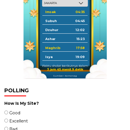
Imsak
04:35
Subuh
04:45
Dzuhur
12:02
Ashar
15:23
Maghrib
17:58
Isya
19:09
Waktu sholat berikutnya dalam:
3 jam 45 menit 9 detik
Sumber: Kemenag
POLLING
How Is My Site?
Good
Excellent
Bad