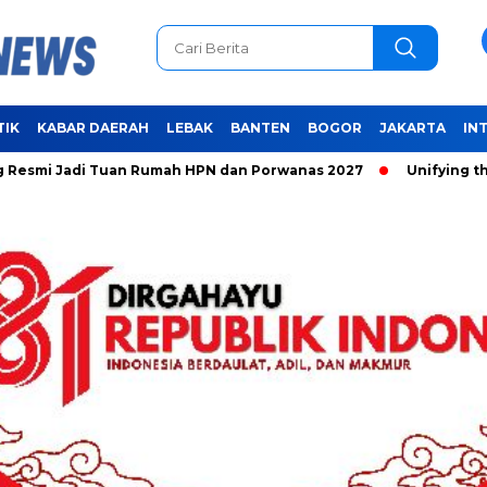
TIK
KABAR DAERAH
LEBAK
BANTEN
BOGOR
JAKARTA
IN
i Tuan Rumah HPN dan Porwanas 2027
Unifying the World T