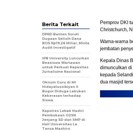
Pemprov DKI tu
Berita Terkait
Christchurch, 
DPRD Banten Soroti
Dugaan Selisih Dana
Warna-warna be
BOS Rp19,26 Miliar, Minta
Audit Investigatif
jembatan penye
IPB University Luncurkan
Kepala Dinas B
Beasiswa Wartawan
untuk Perkuat Kapasitas
dimunculkan di
Jurnalisme Nasional
kepada Selandi
dua masjid ters
Oknum Guru di MI
Hidayatussibiyan II
Bogor Diduga Lakukan
Kekerasan terhadap
Siswa
Kapolres Lebak Hadiri
Pembukaan O2SN
Jenjang SD dan SMP di
Hall Universitas La
Tansa Mashiro