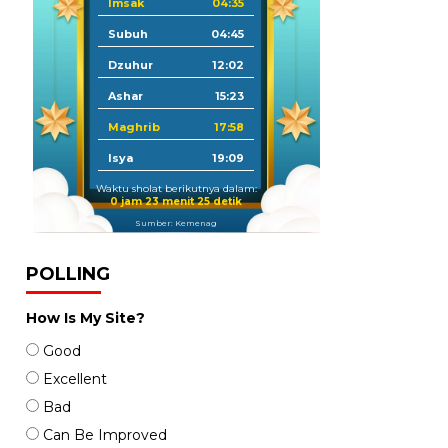
Imsak
04:35
Subuh
04:45
Dzuhur
12:02
Ashar
15:23
Maghrib
17:58
Isya
19:09
Waktu sholat berikutnya dalam:
0 jam 23 menit 23 detik
Sumber: Kemenag
POLLING
How Is My Site?
Good
Excellent
Bad
Can Be Improved