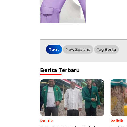
Tag :
New Zealand
Tag Berita
Berita Terbaru
Politik
Politik