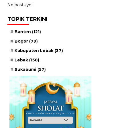
No posts yet.
TOPIK TERKINI
Banten
(121)
Bogor
(79)
Kabupaten Lebak
(37)
Lebak
(158)
Sukabumi
(57)
Kamis, 21 Safar 1448 H / 06 Agustus 2026