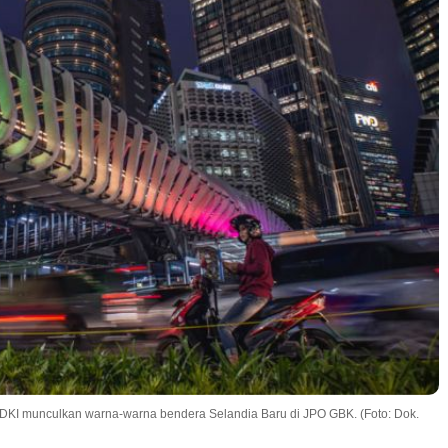
KI munculkan warna-warna bendera Selandia Baru di JPO GBK. (Foto: Dok.