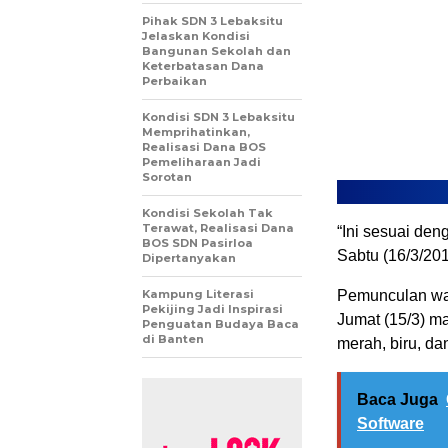
Pihak SDN 3 Lebaksitu
Jelaskan Kondisi
Bangunan Sekolah dan
Keterbatasan Dana
Perbaikan
Kondisi SDN 3 Lebaksitu
Memprihatinkan,
Realisasi Dana BOS
Pemeliharaan Jadi
Sorotan
Kondisi Sekolah Tak
Terawat, Realisasi Dana
“Ini sesuai den
BOS SDN Pasirloa
Sabtu (16/3/201
Dipertanyakan
Kampung Literasi
Pemunculan war
Pekijing Jadi Inspirasi
Jumat (15/3) m
Penguatan Budaya Baca
di Banten
merah, biru, dan
Baca Juga
Software