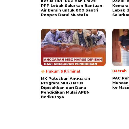
Ketua DPC PPP dan Fraksi
Peduli
PPP Lebak Salurkan Bantuan
Kemarau
Air Bersih untuk 800 Santri
Lebak 
Ponpes Darul Mustafa
Salurka
Daerah
Hukum & Kriminal
PAC Pe
MK Putuskan Anggaran
Muncang
Program MBG Harus
ke Masj
Dipisahkan dari Dana
Pendidikan Mulai APBN
Berikutnya