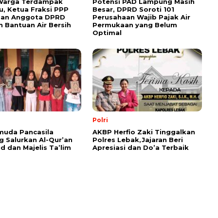
 Warga Terdampak
Potensi PAD Lampung Masih
, Ketua Fraksi PPP
Besar, DPRD Soroti 101
dan Anggota DPRD
Perusahaan Wajib Pajak Air
n Bantuan Air Bersih
Permukaan yang Belum
Optimal
Polri
muda Pancasila
AKBP Herfio Zaki Tinggalkan
 Salurkan Al-Qur’an
Polres Lebak,Jajaran Beri
id dan Majelis Ta’lim
Apresiasi dan Do’a Terbaik