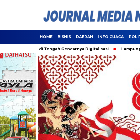
HOME
BISNIS
DAERAH
INFO CUACA
POLI
Publik di Tengah Gencarnya Digitalisasi
Lampung Resmi Jad