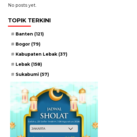
No posts yet.
TOPIK TERKINI
Banten
(121)
Bogor
(79)
Kabupaten Lebak
(37)
Lebak
(158)
Sukabumi
(57)
Sabtu, 23 Safar 1448 H / 08 Agustus 2026