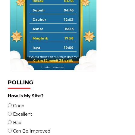
Imsak
04:35
Subuh
04:45
Dzuhur
12:02
Ashar
15:23
Maghrib
17:58
Isya
19:09
Waktu sholat berikutnya dalam:
0 jam 52 menit 37 detik
Sumber: Kemenag
POLLING
How Is My Site?
Good
Excellent
Bad
Can Be Improved