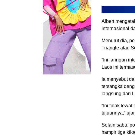
Albert mengata
internasional d
Menurut dia, pe
Triangle atau S
“Ini jaringan in
Laos ini termas
Ia menyebut da
tersangka deng
langsung dari 
“Ini tidak lewa
tujuannya,” uja
Selain sabu, pol
hampir tiga kil