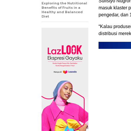
Sulistyo Nugro
Exploring the Nutritional
masuk klaster p
Benefits of Fruits in a
Healthy and Balanced
pengedar, dan 
Diet
“Kalau produse
distribusi mere