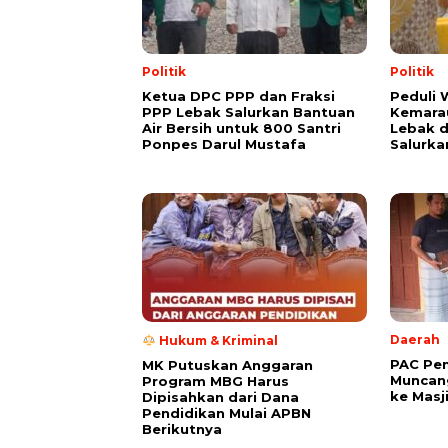
Politik
Politik
Ketua DPC PPP dan Fraksi
Peduli
PPP Lebak Salurkan Bantuan
Kemarau
Air Bersih untuk 800 Santri
Lebak 
Ponpes Darul Mustafa
Salurka
Daerah
Hukum & Kriminal
PAC Pe
MK Putuskan Anggaran
Muncang
Program MBG Harus
ke Masj
Dipisahkan dari Dana
Pendidikan Mulai APBN
Berikutnya