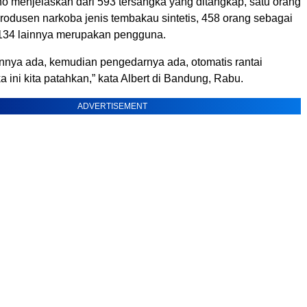
ho menjelaskan dari 593 tersangka yang ditangkap, satu orang
rodusen narkoba jenis tembakau sintetis, 458 orang sebagai
134 lainnya merupakan pengguna.
nnya ada, kemudian pengedarnya ada, otomatis rantai
ka ini kita patahkan,” kata Albert di Bandung, Rabu.
ADVERTISEMENT