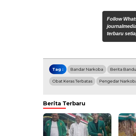
Follow Wha
journalmedi
terbaru setia
Tag :
Bandar Narkoba
Berita Band
Obat Keras Terbatas
Pengedar Narkob
Berita Terbaru