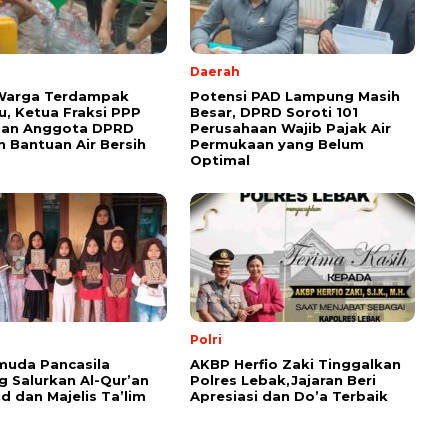
Daerah
 Warga Terdampak
Potensi PAD Lampung Masih
, Ketua Fraksi PPP
Besar, DPRD Soroti 101
dan Anggota DPRD
Perusahaan Wajib Pajak Air
n Bantuan Air Bersih
Permukaan yang Belum
Optimal
Polri
muda Pancasila
AKBP Herfio Zaki Tinggalkan
 Salurkan Al-Qur’an
Polres Lebak,Jajaran Beri
id dan Majelis Ta’lim
Apresiasi dan Do’a Terbaik