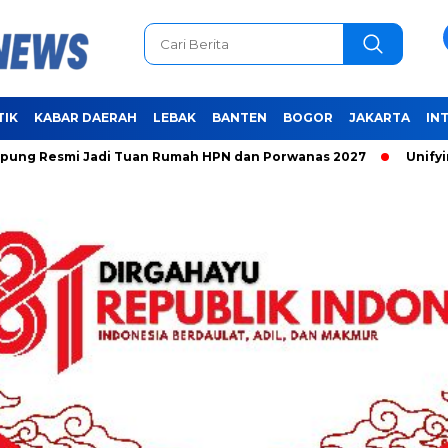
TIK
KABAR DAERAH
LEBAK
BANTEN
BOGOR
JAKARTA
IN
i Jadi Tuan Rumah HPN dan Porwanas 2027
Unifying the Wo