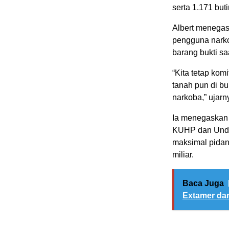
serta 1.171 buti
Albert menegas
pengguna narko
barang bukti s
“Kita tetap ko
tanah pun di b
narkoba,” ujarn
Ia menegaskan 
KUHP dan Unda
maksimal pidan
miliar.
Baca Juga
Extamer dan