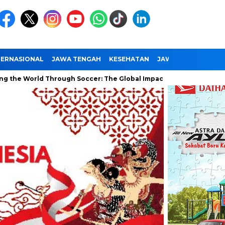
TERNASIONAL
JAWA TENGAH
KESEHATAN
JAWA TIMUR
NAS
rld Through Soccer: The Global Impact of the World Cup
Rama