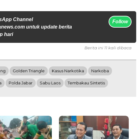
tsApp Channel
Follow
anews.com untuk update berita
p hari
Berita ini 11 kali dibaca
ung
Golden Triangle
Kasus Narkotika
Narkoba
a
Polda Jabar
Sabu Laos
Tembakau Sintetis