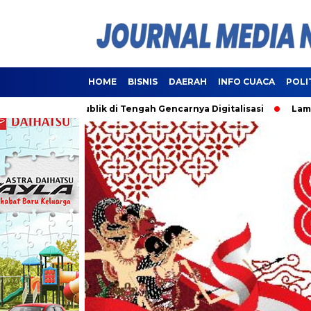
HOME
BISNIS
DAERAH
INFO CUACA
POLI
anan Publik di Tengah Gencarnya Digitalisasi
Lampung Resm