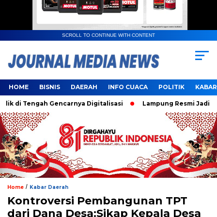
SCROLL TO CONTINUE WITH CONTENT
HOME
BISNIS
DAERAH
INFO CUACA
POLITIK
KABAR
i Tengah Gencarnya Digitalisasi
Lampung Resmi Jadi Tuan 
/
Home
Kabar Daerah
Kontroversi Pembangunan TPT
dari Dana Desa:Sikap Kepala Desa