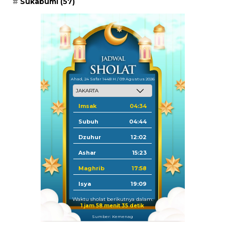
Sukabumi
(57)
Ahad, 24 Safar 1448 H / 09 Agustus 2026
Imsak
04:34
Subuh
04:44
Dzuhur
12:02
Ashar
15:23
Maghrib
17:58
Isya
19:09
Waktu sholat berikutnya dalam:
1 jam 58 menit 34 detik
Sumber: Kemenag