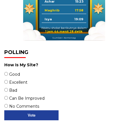
Ashar
15:23
Maghrib
17:58
Isya
19:09
Waktu sholat berikutnya dalam:
1 jam 44 menit 27 detik
Sumber: Kemenag
POLLING
How Is My Site?
Good
Excellent
Bad
Can Be Improved
No Comments