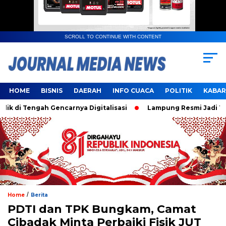
SCROLL TO CONTINUE WITH CONTENT
HOME
BISNIS
DAERAH
INFO CUACA
POLITIK
KABAR
 Tengah Gencarnya Digitalisasi
Lampung Resmi Jadi Tuan R
/
Home
Berita
PDTI dan TPK Bungkam, Camat
Cibadak Minta Perbaiki Fisik JUT