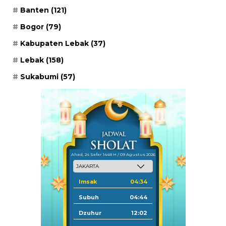
Banten
(121)
Bogor
(79)
Kabupaten Lebak
(37)
Lebak
(158)
Sukabumi
(57)
Ahad, 24 Safar 1448 H / 09 Agustus 2026
Imsak
04:34
Subuh
04:44
Dzuhur
12:02