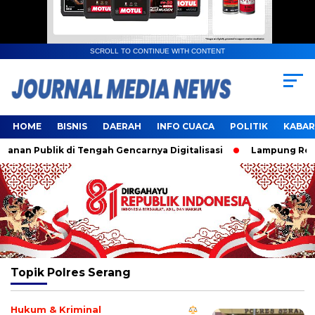
SCROLL TO CONTINUE WITH CONTENT
HOME
BISNIS
DAERAH
INFO CUACA
POLITIK
KABAR
an Publik di Tengah Gencarnya Digitalisasi
Lampung Resmi 
Topik
Polres Serang
Hukum & Kriminal