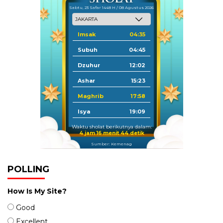
Sabtu, 23 Safar 1448 H / 08 Agustus 2026
Imsak
04:35
Subuh
04:45
Dzuhur
12:02
Ashar
15:23
Maghrib
17:58
Isya
19:09
Waktu sholat berikutnya dalam:
4 jam 16 menit 44 detik
Sumber: Kemenag
POLLING
How Is My Site?
Good
Excellent