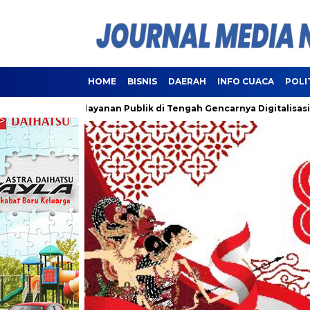
HOME
BISNIS
DAERAH
INFO CUACA
POLI
antui Pelayanan Publik di Tengah Gencarnya Digitalisasi
La