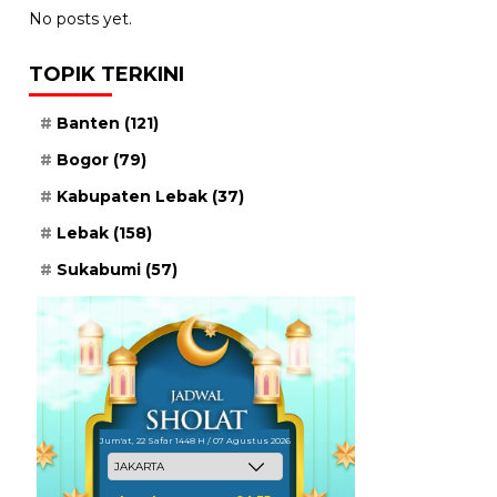
No posts yet.
TOPIK TERKINI
Banten
(121)
Bogor
(79)
Kabupaten Lebak
(37)
Lebak
(158)
Sukabumi
(57)
Jum'at, 22 Safar 1448 H / 07 Agustus 2026