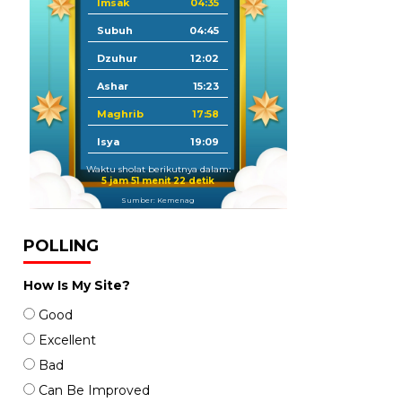
Imsak
04:35
Subuh
04:45
Dzuhur
12:02
Ashar
15:23
Maghrib
17:58
Isya
19:09
Waktu sholat berikutnya dalam:
5 jam 51 menit 21 detik
Sumber: Kemenag
POLLING
How Is My Site?
Good
Excellent
Bad
Can Be Improved