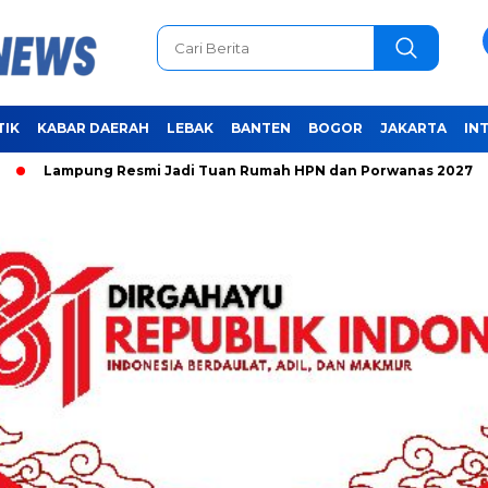
TIK
KABAR DAERAH
LEBAK
BANTEN
BOGOR
JAKARTA
IN
mpung Resmi Jadi Tuan Rumah HPN dan Porwanas 2027
Unif