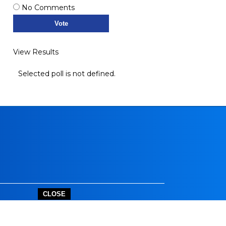
No Comments
View Results
Selected poll is not defined.
CLOSE
outube.com