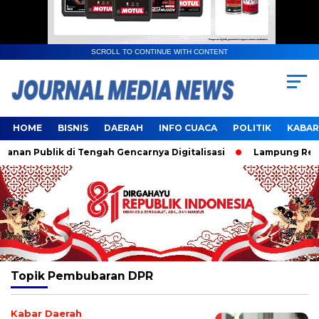
SCROLL TO CONTINUE WITH CONTENT
HOME
BISNIS
DAERAH
INFO CUACA
POLITIK
KABAR
an Publik di Tengah Gencarnya Digitalisasi
Lampung Resmi 
Topik
Pembubaran DPR
Kabar Daerah