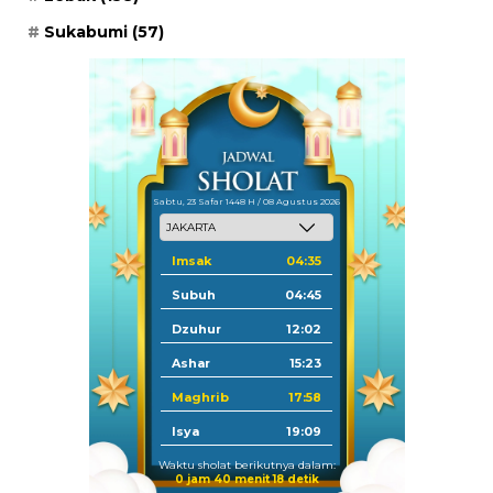
Sukabumi
(57)
Sabtu, 23 Safar 1448 H / 08 Agustus 2026
Imsak
04:35
Subuh
04:45
Dzuhur
12:02
Ashar
15:23
Maghrib
17:58
Isya
19:09
Waktu sholat berikutnya dalam:
0 jam 40 menit 18 detik