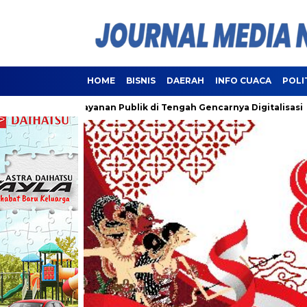
HOME
BISNIS
DAERAH
INFO CUACA
POLI
hantui Pelayanan Publik di Tengah Gencarnya Digitalisasi
L