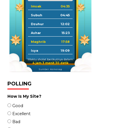
Imsak
04:35
Subuh
04:45
Dzuhur
12:02
Ashar
15:23
Maghrib
17:58
Isya
19:09
Waktu sholat berikutnya dalam:
4 jam 3 menit 29 detik
Sumber: Kemenag
POLLING
How Is My Site?
Good
Excellent
Bad