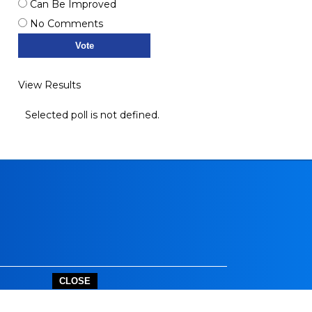
Can Be Improved
No Comments
View Results
Selected poll is not defined.
CLOSE
outube.com