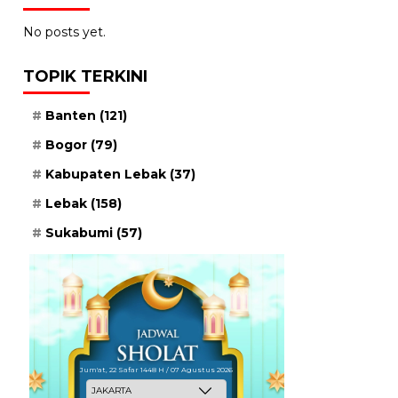
No posts yet.
TOPIK TERKINI
Banten
(121)
Bogor
(79)
Kabupaten Lebak
(37)
Lebak
(158)
Sukabumi
(57)
Jum'at, 22 Safar 1448 H / 07 Agustus 2026