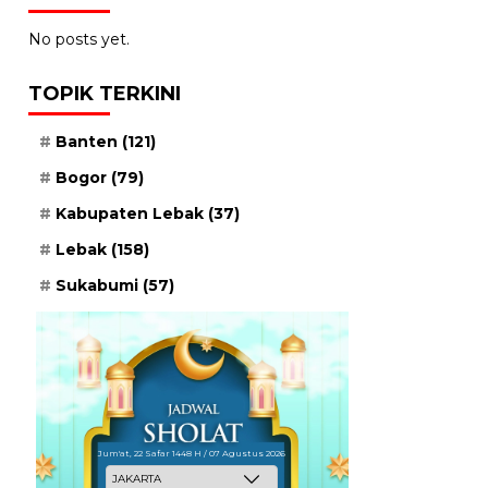
No posts yet.
TOPIK TERKINI
Banten
(121)
Bogor
(79)
Kabupaten Lebak
(37)
Lebak
(158)
Sukabumi
(57)
Jum'at, 22 Safar 1448 H / 07 Agustus 2026