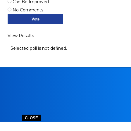
Can Be Improved
No Comments
View Results
Selected poll is not defined.
CLOSE
outube.com