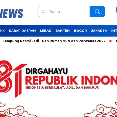
TIK
KABAR DAERAH
LEBAK
BANTEN
BOGOR
JAKARTA
IN
ng Resmi Jadi Tuan Rumah HPN dan Porwanas 2027
Unifying