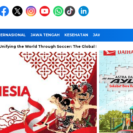
TERNASIONAL
JAWA TENGAH
KESEHATAN
JAWA TIMUR
NAS
 the World Through Soccer: The Global Impact of the World Cup