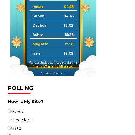
Imsak
04:35
Subuh
04:45
Dzuhur
12:02
Ashar
15:23
Maghrib
17:58
Isya
19:09
Waktu sholat berikutnya dalam:
1 jam 47 menit 45 detik
Sumber: Kemenag
POLLING
How Is My Site?
Good
Excellent
Bad