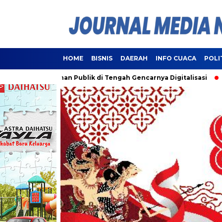
HOME
BISNIS
DAERAH
INFO CUACA
POLI
i Pelayanan Publik di Tengah Gencarnya Digitalisasi
Lampu