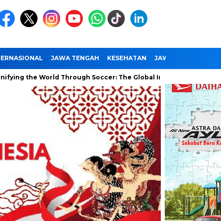
TERNASIONAL
JAWA TENGAH
KESEHATAN
JAWA TIMUR
NAS
 the World Through Soccer: The Global Impact of the World Cup