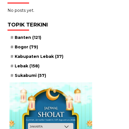
No posts yet.
TOPIK TERKINI
Banten
(121)
Bogor
(79)
Kabupaten Lebak
(37)
Lebak
(158)
Sukabumi
(57)
Jum'at, 22 Safar 1448 H / 07 Agustus 2026