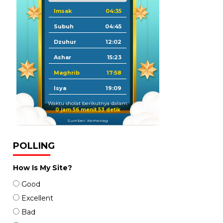
Imsak
04:35
Subuh
04:45
Dzuhur
12:02
Ashar
15:23
Maghrib
17:58
Isya
19:09
Waktu sholat berikutnya dalam:
0 jam 56 menit 52 detik
Sumber: Kemenag
POLLING
How Is My Site?
Good
Excellent
Bad