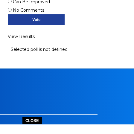
Can Be Improved
No Comments
View Results
Selected poll is not defined.
CLOSE
outube.com