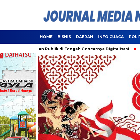
HOME
BISNIS
DAERAH
INFO CUACA
POLI
i Pelayanan Publik di Tengah Gencarnya Digitalisasi
Lampun