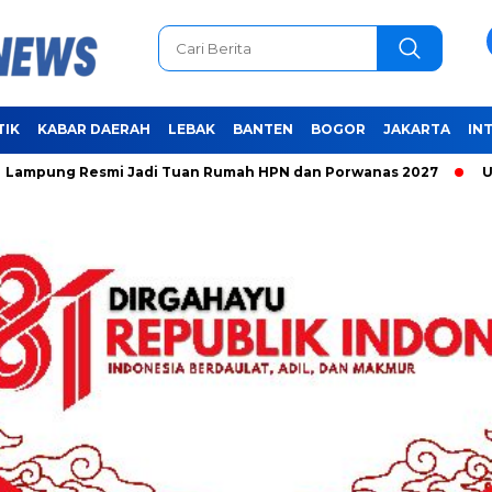
TIK
KABAR DAERAH
LEBAK
BANTEN
BOGOR
JAKARTA
IN
g Resmi Jadi Tuan Rumah HPN dan Porwanas 2027
Unifying