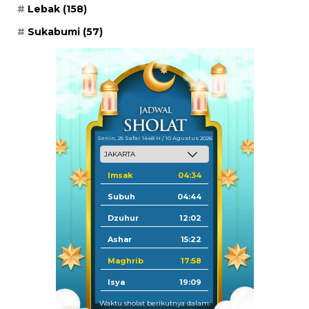
Lebak
(158)
Sukabumi
(57)
Senin, 25 Safar 1448 H / 10 Agustus 2026
Imsak
04:34
Subuh
04:44
Dzuhur
12:02
Ashar
15:22
Maghrib
17:58
Isya
19:09
Waktu sholat berikutnya dalam: