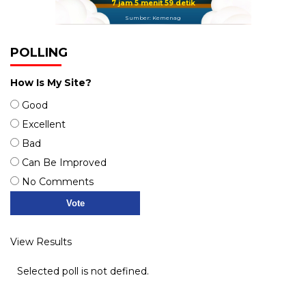
7 jam 5 menit 59 detik
Sumber: Kemenag
POLLING
How Is My Site?
Good
Excellent
Bad
Can Be Improved
No Comments
View Results
Selected poll is not defined.