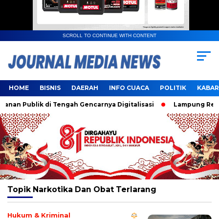
SCROLL TO CONTINUE WITH CONTENT
HOME
BISNIS
DAERAH
INFO CUACA
POLITIK
KABAR
an Publik di Tengah Gencarnya Digitalisasi
Lampung Resmi 
Topik
Narkotika Dan Obat Terlarang
Hukum & Kriminal