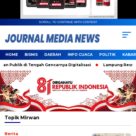
SCROLL TO CONTINUE WITH CONTENT
HOME
BISNIS
DAERAH
INFO CUACA
POLITIK
KABAR
 Publik di Tengah Gencarnya Digitalisasi
Lampung Resmi J
Topik
Mirwan
Berita