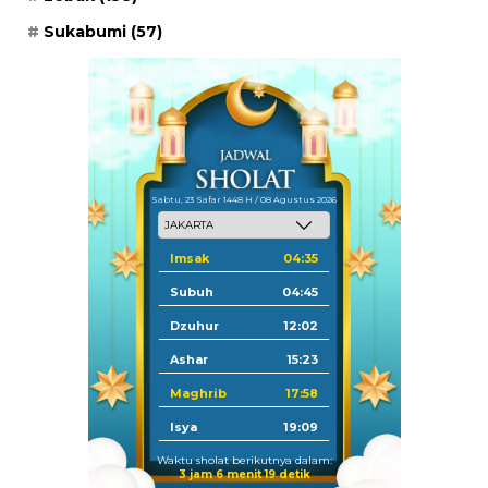
Sukabumi
(57)
Sabtu, 23 Safar 1448 H / 08 Agustus 2026
Imsak
04:35
Subuh
04:45
Dzuhur
12:02
Ashar
15:23
Maghrib
17:58
Isya
19:09
Waktu sholat berikutnya dalam:
3 jam 6 menit 18 detik