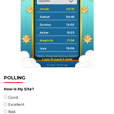
Imsak
04:35
Subuh
04:45
Dzuhur
12:02
Ashar
15:23
Maghrib
17:58
Isya
19:09
Waktu sholat berikutnya dalam:
2 jam 31 menit 9 detik
Sumber: Kemenag
POLLING
How Is My Site?
Good
Excellent
Bad