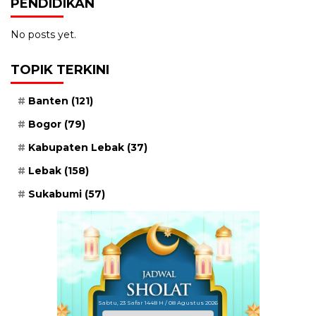
PENDIDIKAN
No posts yet.
TOPIK TERKINI
Banten
(121)
Bogor
(79)
Kabupaten Lebak
(37)
Lebak
(158)
Sukabumi
(57)
Sabtu, 23 Safar 1448 H / 08 Agustus 2026