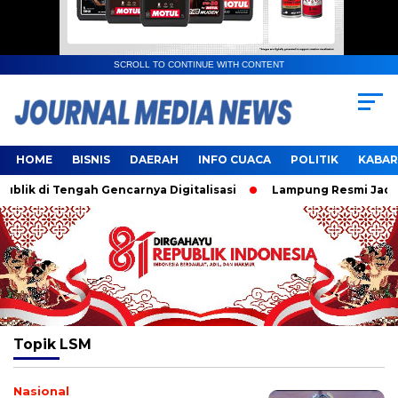
SCROLL TO CONTINUE WITH CONTENT
HOME
BISNIS
DAERAH
INFO CUACA
POLITIK
KABAR
ik di Tengah Gencarnya Digitalisasi
Lampung Resmi Jadi Tu
Topik
LSM
Nasional