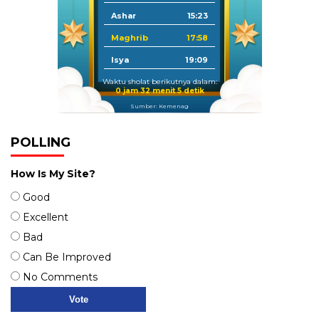
Ashar
15:23
Maghrib
17:58
Isya
19:09
Waktu sholat berikutnya dalam:
0 jam 32 menit 5 detik
Sumber: Kemenag
POLLING
How Is My Site?
Good
Excellent
Bad
Can Be Improved
No Comments