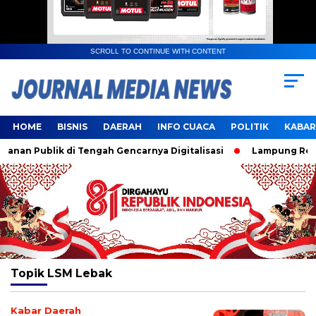
SCROLL TO CONTINUE WITH CONTENT
HOME
BISNIS
DAERAH
INFO CUACA
POLITIK
KABAR
an Publik di Tengah Gencarnya Digitalisasi
Lampung Resmi 
Topik
LSM Lebak
Kabar Daerah