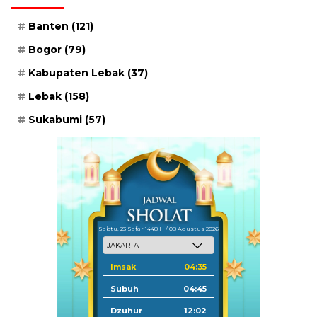
Banten
(121)
Bogor
(79)
Kabupaten Lebak
(37)
Lebak
(158)
Sukabumi
(57)
Sabtu, 23 Safar 1448 H / 08 Agustus 2026
Imsak
04:35
Subuh
04:45
Dzuhur
12:02