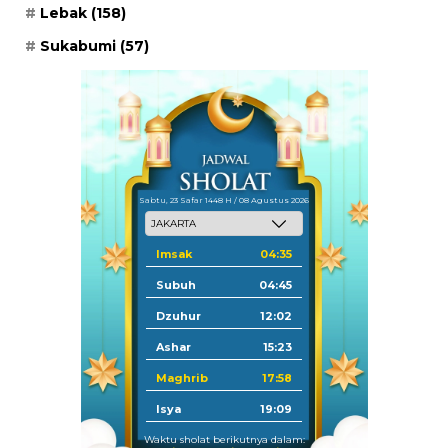
Lebak
(158)
Sukabumi
(57)
Sabtu, 23 Safar 1448 H / 08 Agustus 2026
Imsak
04:35
Subuh
04:45
Dzuhur
12:02
Ashar
15:23
Maghrib
17:58
Isya
19:09
Waktu sholat berikutnya dalam: