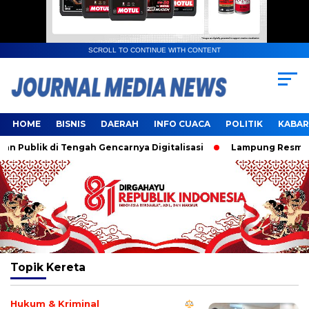
SCROLL TO CONTINUE WITH CONTENT
HOME
BISNIS
DAERAH
INFO CUACA
POLITIK
KABAR
Publik di Tengah Gencarnya Digitalisasi
Lampung Resmi Ja
Topik
Kereta
Hukum & Kriminal