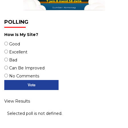
7 jam 8 menit 57 detik
Sumber: Kemenag
POLLING
How Is My Site?
Good
Excellent
Bad
Can Be Improved
No Comments
View Results
Selected poll is not defined.