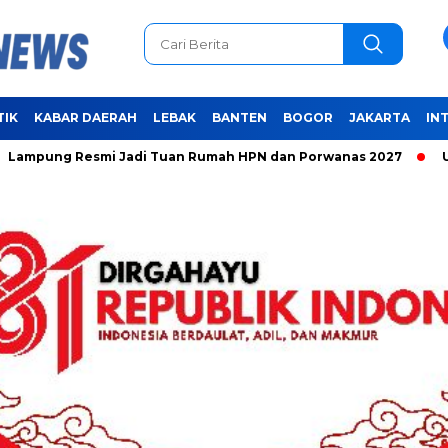
TIK
KABAR DAERAH
LEBAK
BANTEN
BOGOR
JAKARTA
IN
ng Resmi Jadi Tuan Rumah HPN dan Porwanas 2027
Unifyin