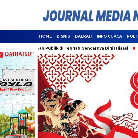
HOME
BISNIS
DAERAH
INFO CUACA
POLI
ui Pelayanan Publik di Tengah Gencarnya Digitalisasi
Lampu