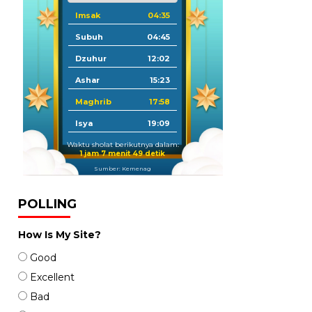
Imsak
04:35
Subuh
04:45
Dzuhur
12:02
Ashar
15:23
Maghrib
17:58
Isya
19:09
Waktu sholat berikutnya dalam:
1 jam 7 menit 48 detik
Sumber: Kemenag
POLLING
How Is My Site?
Good
Excellent
Bad