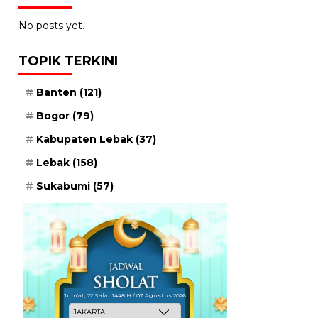
No posts yet.
TOPIK TERKINI
Banten
(121)
Bogor
(79)
Kabupaten Lebak
(37)
Lebak
(158)
Sukabumi
(57)
Jum'at, 22 Safar 1448 H / 07 Agustus 2026