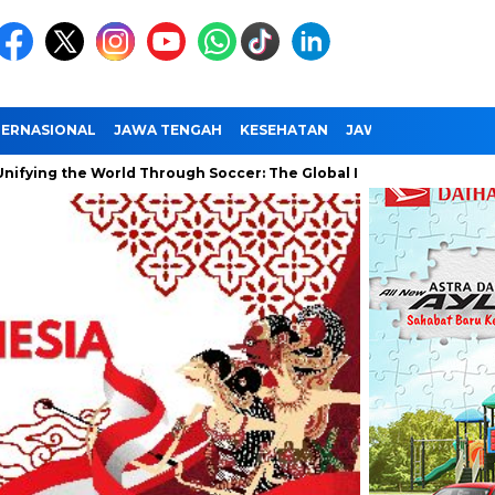
TERNASIONAL
JAWA TENGAH
KESEHATAN
JAWA TIMUR
NAS
g the World Through Soccer: The Global Impact of the World Cup