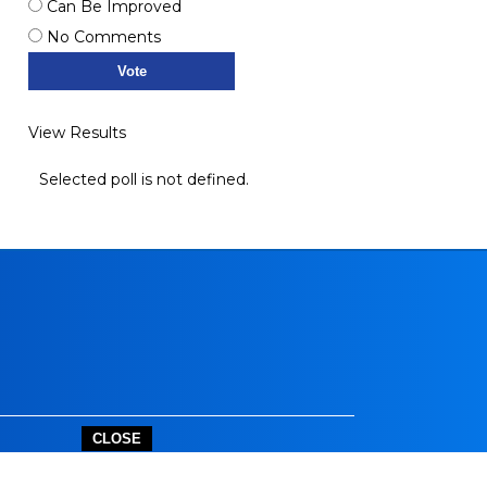
Can Be Improved
No Comments
View Results
Selected poll is not defined.
CLOSE
outube.com