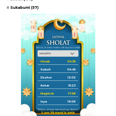
Sukabumi
(57)
Kamis, 21 Safar 1448 H / 06 Agustus 2026
Imsak
04:35
Subuh
04:45
Dzuhur
12:02
Ashar
15:23
Maghrib
17:58
Isya
19:09
Waktu sholat berikutnya dalam:
0 jam 38 menit 13 detik