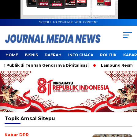
SCROLL TO CONTINUE WITH CONTENT
HOME
BISNIS
DAERAH
INFO CUACA
POLITIK
KABAR
ublik di Tengah Gencarnya Digitalisasi
Lampung Resmi Jad
Topik
Amsal Sitepu
Kabar DPR