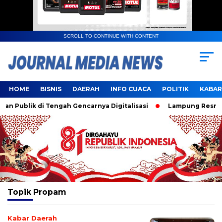
SCROLL TO CONTINUE WITH CONTENT
HOME
BISNIS
DAERAH
INFO CUACA
POLITIK
KABAR
 Publik di Tengah Gencarnya Digitalisasi
Lampung Resmi Ja
Topik
Propam
Kabar Daerah