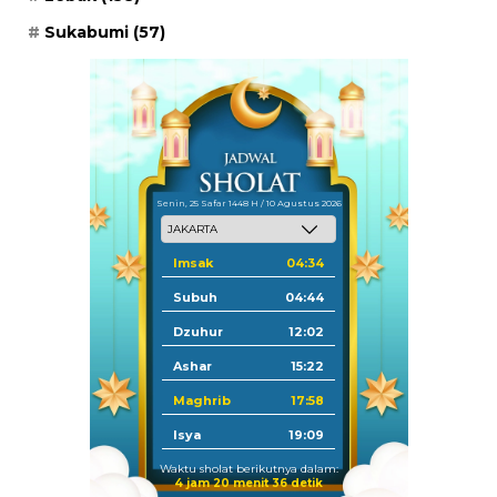
Sukabumi
(57)
Senin, 25 Safar 1448 H / 10 Agustus 2026
Imsak
04:34
Subuh
04:44
Dzuhur
12:02
Ashar
15:22
Maghrib
17:58
Isya
19:09
Waktu sholat berikutnya dalam:
4 jam 20 menit 35 detik