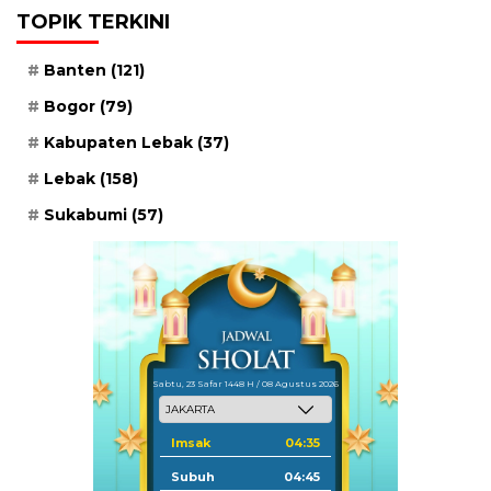
TOPIK TERKINI
Banten
(121)
Bogor
(79)
Kabupaten Lebak
(37)
Lebak
(158)
Sukabumi
(57)
Sabtu, 23 Safar 1448 H / 08 Agustus 2026
Imsak
04:35
Subuh
04:45