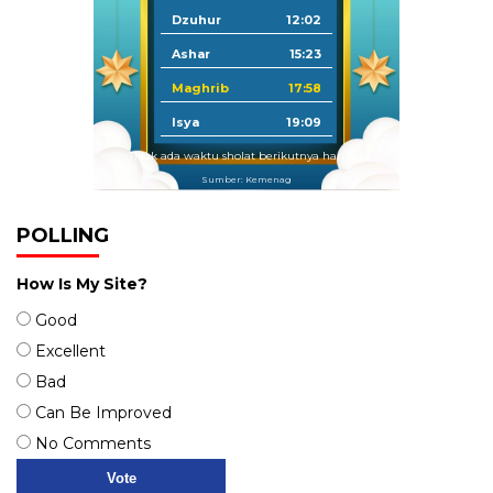
Dzuhur
12:02
Ashar
15:23
Maghrib
17:58
Isya
19:09
Tidak ada waktu sholat berikutnya hari ini.
Sumber: Kemenag
POLLING
How Is My Site?
Good
Excellent
Bad
Can Be Improved
No Comments