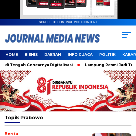
SCROLL TO CONTINUE WITH CONTENT
HOME
BISNIS
DAERAH
INFO CUACA
POLITIK
KABAR
i Tengah Gencarnya Digitalisasi
Lampung Resmi Jadi Tuan 
Topik
Prabowo
Berita