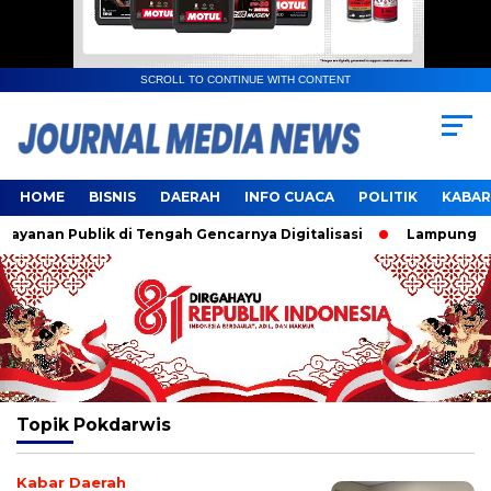
SCROLL TO CONTINUE WITH CONTENT
HOME
BISNIS
DAERAH
INFO CUACA
POLITIK
KABAR
anan Publik di Tengah Gencarnya Digitalisasi
Lampung Resm
Topik
Pokdarwis
Kabar Daerah