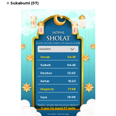
Sukabumi
(57)
Jum'at, 22 Safar 1448 H / 07 Agustus 2026
Imsak
04:35
Subuh
04:45
Dzuhur
12:02
Ashar
15:23
Maghrib
17:58
Isya
19:09
Waktu sholat berikutnya dalam:
0 jam 34 menit 57 detik
Sumber: Kemenag