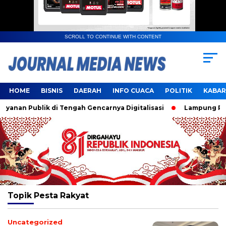
SCROLL TO CONTINUE WITH CONTENT
HOME
BISNIS
DAERAH
INFO CUACA
POLITIK
KABAR
nan Publik di Tengah Gencarnya Digitalisasi
Lampung Resmi
Topik
Pesta Rakyat
Uncategorized