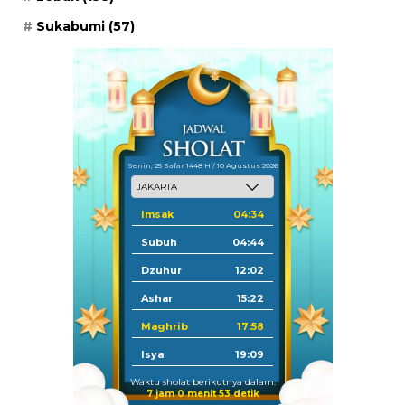
Sukabumi
(57)
Senin, 25 Safar 1448 H / 10 Agustus 2026
Imsak
04:34
Subuh
04:44
Dzuhur
12:02
Ashar
15:22
Maghrib
17:58
Isya
19:09
Waktu sholat berikutnya dalam:
7 jam 0 menit 53 detik