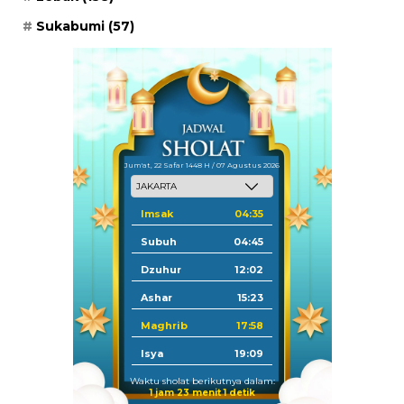
Sukabumi
(57)
Jum'at, 22 Safar 1448 H / 07 Agustus 2026
Imsak
04:35
Subuh
04:45
Dzuhur
12:02
Ashar
15:23
Maghrib
17:58
Isya
19:09
Waktu sholat berikutnya dalam:
1 jam 23 menit 1 detik