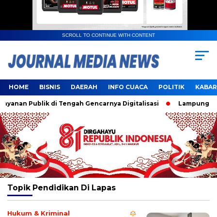
SCROLL TO CONTINUE WITH CONTENT
HOME
BISNIS
DAERAH
INFO CUACA
POLITIK
KABAR
anan Publik di Tengah Gencarnya Digitalisasi
Lampung Resm
Topik
Pendidikan Di Lapas
Hukum & Kriminal