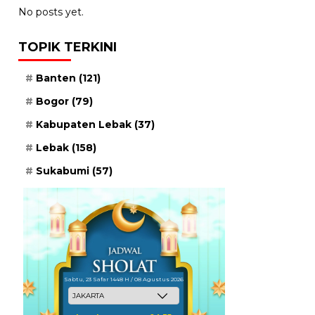
No posts yet.
TOPIK TERKINI
Banten
(121)
Bogor
(79)
Kabupaten Lebak
(37)
Lebak
(158)
Sukabumi
(57)
Sabtu, 23 Safar 1448 H / 08 Agustus 2026