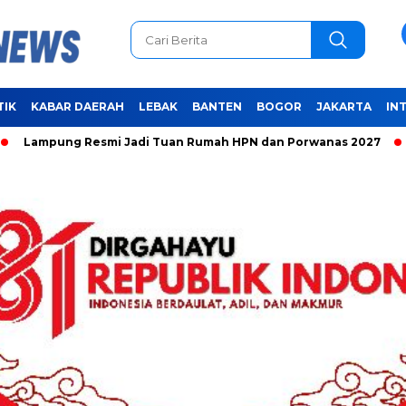
TIK
KABAR DAERAH
LEBAK
BANTEN
BOGOR
JAKARTA
IN
ung Resmi Jadi Tuan Rumah HPN dan Porwanas 2027
Unifyi