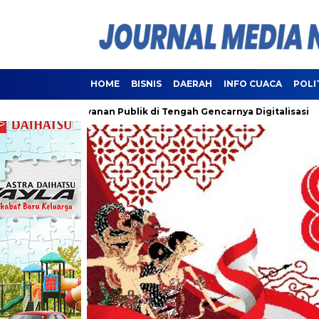
HOME
BISNIS
DAERAH
INFO CUACA
POLI
tui Pelayanan Publik di Tengah Gencarnya Digitalisasi
Lamp