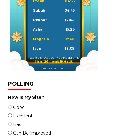
Imsak
04:35
Subuh
04:45
Dzuhur
12:02
Ashar
15:23
Maghrib
17:58
Isya
19:09
Waktu sholat berikutnya dalam:
1 jam 26 menit 18 detik
Sumber: Kemenag
POLLING
How Is My Site?
Good
Excellent
Bad
Can Be Improved