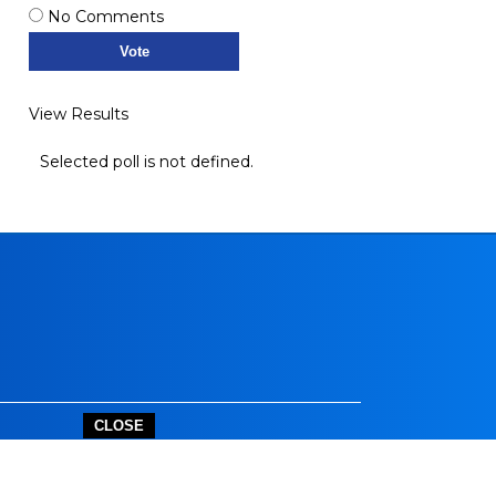
No Comments
View Results
Selected poll is not defined.
CLOSE
outube.com