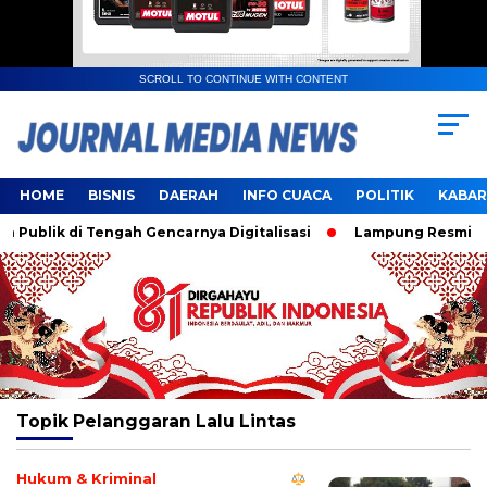
SCROLL TO CONTINUE WITH CONTENT
HOME
BISNIS
DAERAH
INFO CUACA
POLITIK
KABAR
ublik di Tengah Gencarnya Digitalisasi
Lampung Resmi Jadi
Topik
Pelanggaran Lalu Lintas
Hukum & Kriminal