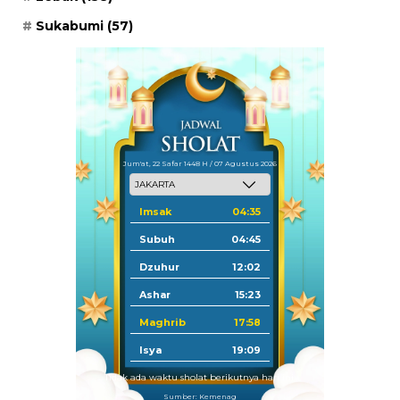
Sukabumi
(57)
Jum'at, 22 Safar 1448 H / 07 Agustus 2026
Imsak
04:35
Subuh
04:45
Dzuhur
12:02
Ashar
15:23
Maghrib
17:58
Isya
19:09
Tidak ada waktu sholat berikutnya hari ini.
Sumber: Kemenag