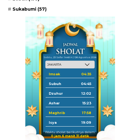
Sukabumi
(57)
Sabtu, 23 Safar 1448 H / 08 Agustus 2026
Imsak
04:35
Subuh
04:45
Dzuhur
12:02
Ashar
15:23
Maghrib
17:58
Isya
19:09
Waktu sholat berikutnya dalam:
0 jam 6 menit 30 detik