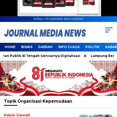
SCROLL TO CONTINUE WITH CONTENT
HOME
BISNIS
DAERAH
INFO CUACA
POLITIK
KABAR
n Publik di Tengah Gencarnya Digitalisasi
Lampung Resmi J
Topik
Organisasi Kepemudaan
Kabar Daerah