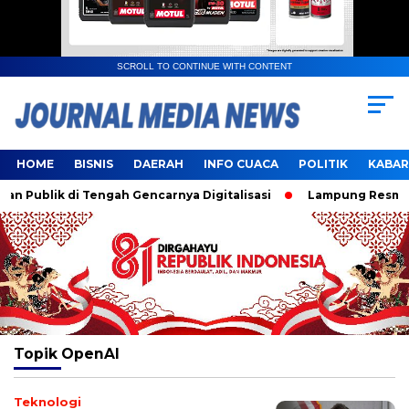
SCROLL TO CONTINUE WITH CONTENT
HOME
BISNIS
DAERAH
INFO CUACA
POLITIK
KABAR
Publik di Tengah Gencarnya Digitalisasi
Lampung Resmi Ja
Topik
OpenAI
Teknologi