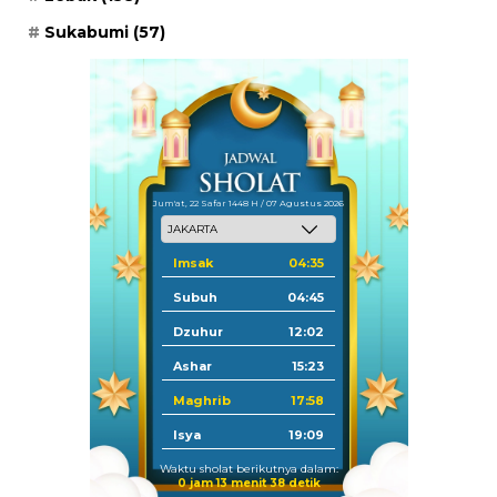
Sukabumi
(57)
Jum'at, 22 Safar 1448 H / 07 Agustus 2026
Imsak
04:35
Subuh
04:45
Dzuhur
12:02
Ashar
15:23
Maghrib
17:58
Isya
19:09
Waktu sholat berikutnya dalam:
0 jam 13 menit 37 detik